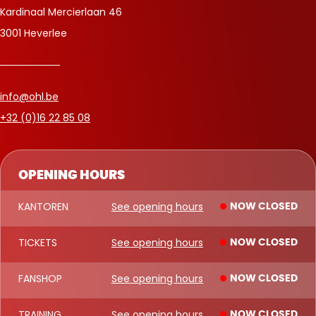
Kardinaal Mercierlaan 46
3001 Heverlee
info@ohl.be
+32 (0)16 22 85 08
OPENING HOURS
KANTOREN
See opening hours
NOW CLOSED
TICKETS
See opening hours
NOW CLOSED
FANSHOP
See opening hours
NOW CLOSED
TRAINING
See opening hours
NOW CLOSED