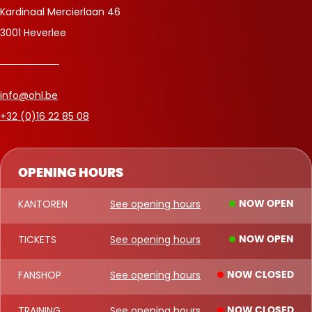
Kardinaal Mercierlaan 46
3001 Heverlee
info@ohl.be
+32 (0)16 22 85 08
OPENING HOURS
KANTOREN
See opening hours
NOW OPEN
TICKETS
See opening hours
NOW OPEN
FANSHOP
See opening hours
NOW CLOSED
TRAINING
See opening hours
NOW CLOSED