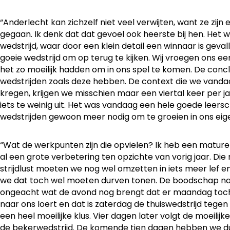
“Anderlecht kan zichzelf niet veel verwijten, want ze zijn 
gegaan. Ik denk dat dat gevoel ook heerste bij hen. He
wedstrijd, waar door een klein detail een winnaar is geva
goeie wedstrijd om op terug te kijken. Wij vroegen ons 
het zo moeilijk hadden om in ons spel te komen. De concl
wedstrijden zoals deze hebben. De context die we vand
kregen, krijgen we misschien maar een viertal keer per ja
iets te weinig uit. Het was vandaag een hele goede leers
wedstrijden gewoon meer nodig om te groeien in ons eige
“Wat de werkpunten zijn die opvielen? Ik heb een mature
al een grote verbetering ten opzichte van vorig jaar. Die 
strijdlust moeten we nog wel omzetten in iets meer lef en
we dat toch wel moeten durven tonen. De boodschap na 
ongeacht wat de avond nog brengt dat er maandag toc
naar ons loert en dat is zaterdag de thuiswedstrijd tegen 
een heel moeilijke klus. Vier dagen later volgt de moeilij
de bekerwedstrijd. De komende tien dagen hebben we d