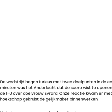
Lang leek de topper tegen Anderlecht uit te draaien in e
maar daar besliste OH Leuven Women zaterdagnamiddag
slotminuut anders over. We trokken met 2-3 aan het lan
kroonden ons met 30 op 30 tot herfstkampioen.
De wedstrijd begon furieus met twee doelpunten in de ee
minuten was het Anderlecht dat de score wist te open
de 1-0 over doelvrouw Evrard. Onze reactie kwam er me
hoekschop gekruist de gelijkmaker binnenwerken.