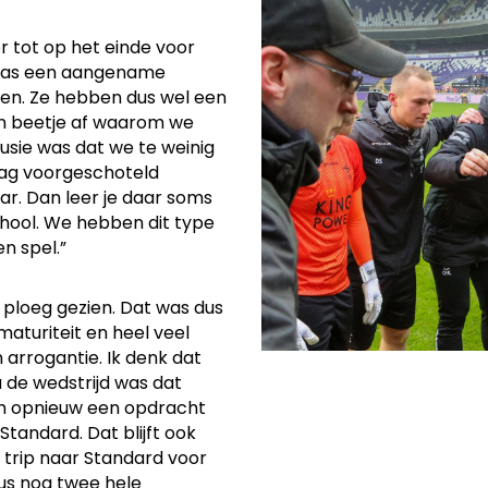
er tot op het einde voor
t was een aangename
llen. Ze hebben dus wel een
een beetje af waarom we
usie was dat we te weinig
aag voorgeschoteld
ar. Dan leer je daar soms
chool. We hebben dit type
n spel.”
 ploeg gezien. Dat was dus
maturiteit en heel veel
 arrogantie. Ik denk dat
de wedstrijd was dat
h opnieuw een opdracht
Standard. Dat blijft ook
ke trip naar Standard voor
us nog twee hele