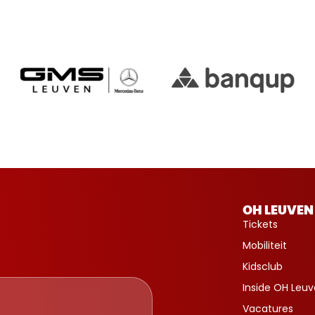
OH LEUVEN
Tickets
Mobiliteit
Kidsclub
Inside OH Leu
Vacatures