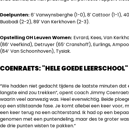
6′ Vanwynsberghe (1-0), 8′ Cattoor (1-1), 40′
Doelpunten:
Buabadi (2-2), 89′ Van Kerkhoven (2-3).
Evrard, Kees, Van Kerkh
Opstelling OH Leuven Women:
(86’ Veefkind), Detruyer (65’ Cranshoff), Eurlings, Ampoo
(84’ Van Schoonhoven), Tysiak.
COENRAETS: "HELE GOEDE LEERSCHOOL"
“We hadden niet gedacht tijdens de laatste minuten dat
langste eind zou trekken”, opent coach Jimmy Coenraets
waarin veel aanwezig was. Heel evenwichtig. Beide ploe
op een stilstaande fase. Je komt allebei een keer voor,
een keer terug na een achterstand. Ik had op een bepa
genomen met een puntendeling, maar des te groter was 
de drie punten wisten te pakken.”