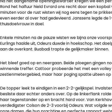
Na het aangename openingskwartier kregen we een per
Rond het halfuur hield Evrard ons recht door een kopbal 
minuten voor de rust wisten wij nog eens tegen te prik
even eerder al over had gedevieerd. Janssens legde de 1
thuisdoelvrouw in doel.
Enkele minuten na de pauze wisten we bijna onze voorsp
Eurlings haalde uit, Odeurs duwde in hoekschop. Het doelpu
aan de overkant. Buabadi trapte de gelijkmaker binnen.
Het bleef goed op en neergaan. Beide ploegen gingen no
winnende treffer. Cattoor probeerde het met een volley
zestienmetergebied, maar haar poging spatte uiteen op d
De topper leek te eindigen in een 2-2-gelijkspel. Invals
besliste daar echter anders over. Op de linkerflank rold
haar tegenstander op en bracht hard voor. Van Kerkh
verdedigster Colson de 2-3 voorbij Odeurs. Wat volgde wa
onze dames, die hun prachtige en perfecte rapport wete