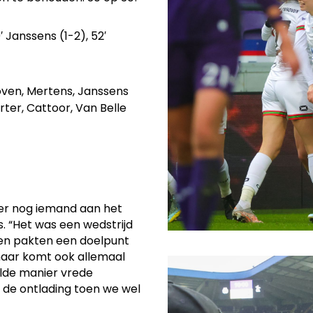
 Janssens (1-2), 52′
oven, Mertens, Janssens
rter, Cattoor, Van Belle
 er nog iemand aan het
. “Het was een wedstrijd
gen pakten een doelpunt
 maar komt ook allemaal
alde manier vrede
de ontlading toen we wel