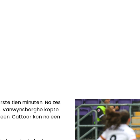
en puntendeling,
 in de
gste eind en
rste tien minuten. Na zes
en. Vanwynsberghe kopte
teen. Cattoor kon na een