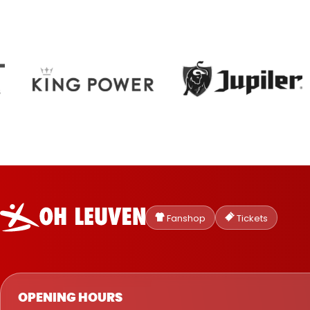
Oud-
Heverlee
Fanshop
Tickets
Leuven
OPENING HOURS