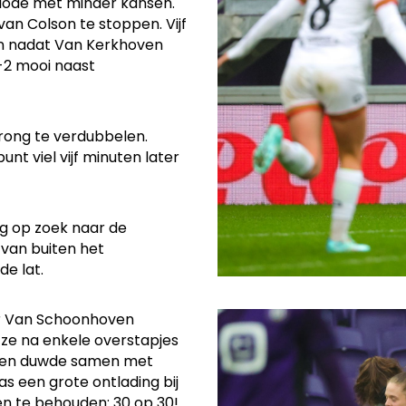
iode met minder kansen.
van Colson te stoppen. Vijf
ken nadat Van Kerkhoven
-2 mooi naast
rong te verdubbelen.
nt viel vijf minuten later
g op zoek naar de
 van buiten het
e lat.
ter Van Schoonhoven
e ze na enkele overstapjes
oven duwde samen met
s een grote ontlading bij
n te behouden: 30 op 30!