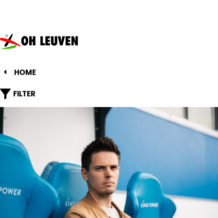
Oud-
Heverlee
Leuven
HOME
FILTER