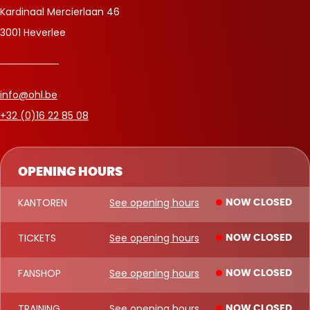
Kardinaal Mercierlaan 46
3001 Heverlee
info@ohl.be
+32 (0)16 22 85 08
OPENING HOURS
KANTOREN
See opening hours
NOW CLOSED
TICKETS
See opening hours
NOW CLOSED
FANSHOP
See opening hours
NOW CLOSED
TRAINING
See opening hours
NOW CLOSED