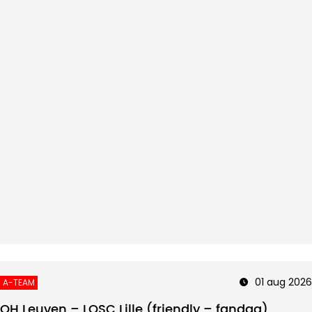
01 aug 2026
A-TEAM
OH Leuven – LOSC Lille (friendly – fandag)