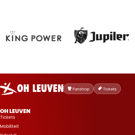
Oud-
Heverlee
Fanshop
Tickets
Leuven
OH LEUVEN
Tickets
Mobiliteit