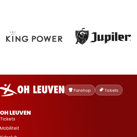
Oud-
Heverlee
Fanshop
Tickets
Leuven
OH LEUVEN
Tickets
Mobiliteit