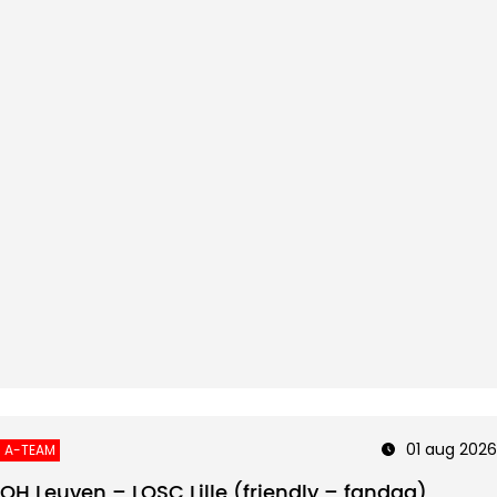
01 aug 2026
A-TEAM
OH Leuven – LOSC Lille (friendly – fandag)