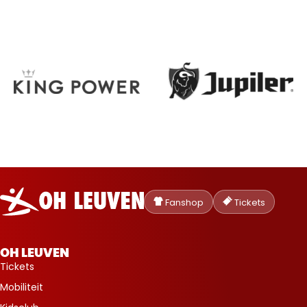
Oud-
Heverlee
Fanshop
Tickets
Leuven
OH LEUVEN
Tickets
Mobiliteit