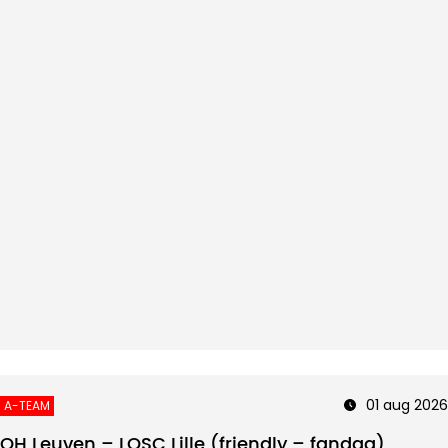
01 aug 2026
A-TEAM
OH Leuven – LOSC Lille (friendly – fandag)