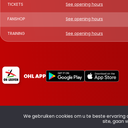
TICKETS
See opening hours
FANSHOP
See opening hours
TRAINING
See opening hours
OHL APP
We gebruiken cookies om u te beste ervaring 
site, gaan 
All rights reserved OHL - © 2026