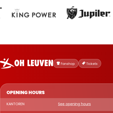
Oud-
Heverlee
Fanshop
Tickets
Leuven
OPENING HOURS
KANTOREN
See opening hours