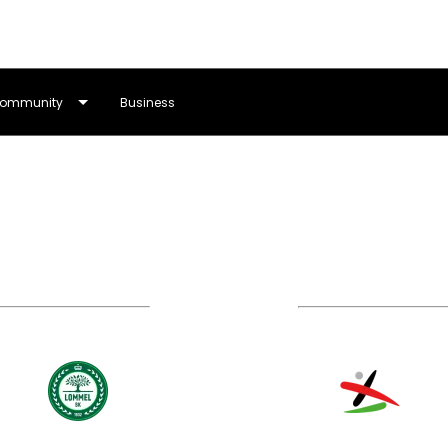
ommunity
Business
 SK
OH