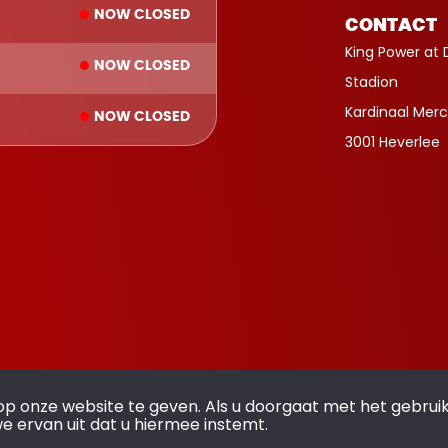
NOW CLOSED
CONTACT
King Power at 
NOW CLOSED
Stadion
Kardinaal Merc
NOW CLOSED
3001 Heverlee
op onze website te geven. Als u doorgaat met het gebrui
we ervan uit dat u hiermee instemt.