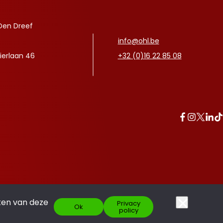
Den Dreef
info@ohl.be
ierlaan 46
+32 (0)16 22 85 08
ken van deze
Privacy
Ok
policy
Made with pride by
SCOOR JE ABO