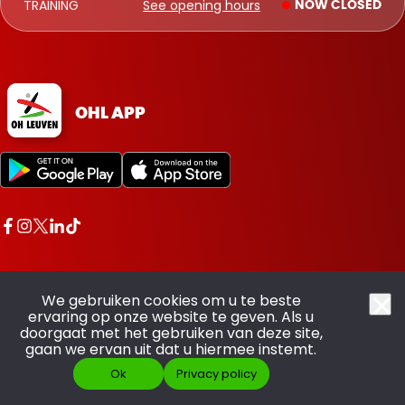
TRAINING
See opening hours
NOW CLOSED
OHL APP
We gebruiken cookies om u te beste
ervaring op onze website te geven. Als u
doorgaat met het gebruiken van deze site,
All rights reserved OHL - © 2026
gaan we ervan uit dat u hiermee instemt.
Ok
Privacy policy
Made with pride by
SCOOR JE ABO