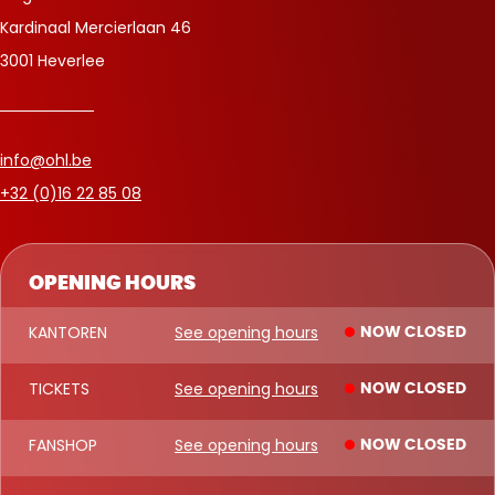
Kardinaal Mercierlaan 46
3001 Heverlee
info@ohl.be
+32 (0)16 22 85 08
OPENING HOURS
KANTOREN
See opening hours
NOW CLOSED
TICKETS
See opening hours
NOW CLOSED
FANSHOP
See opening hours
NOW CLOSED