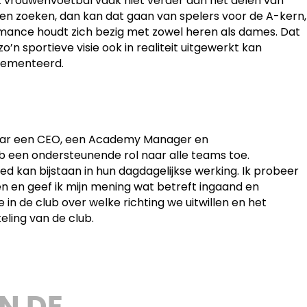
t vrouwenvoetbal vaak niet verder dan het delen van
ielen zoeken, dan kan dat gaan van spelers voor de A-kern,
rmance houdt zich bezig met zowel heren als dames. Dat
o’n sportieve visie ook in realiteit uitgewerkt kan
plementeerd.
 waar een CEO, een Academy Manager en
b een ondersteunende rol naar alle teams toe.
d kan bijstaan in hun dagdagelijkse werking. Ik probeer
nen en geef ik mijn mening wat betreft ingaand en
e in de club over welke richting we uitwillen en het
eling van de club.