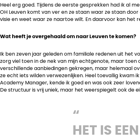
Heel erg goed. Tijdens de eerste gesprekken had ik al met
OH Leuven komt van ver en ze staan waar ze staan door e
visie en weet waar ze naartoe wilt. En daarvoor kan het 
Wat heeft je overgehaald om naar Leuven te komen?
Ik ben zeven jaar geleden om familiale redenen uit het v
zorg viel toen in de nek van mijn echtgenote, maar toen 
verschillende aanbiedingen gekregen, maar helemaal ove
ze echt iets wilden verwezenlijken. Heel toevallig kwam i
Academy Manager, kende ik goed en was ook zeer lovend o
De structuur is vrij uniek, maar het weerspiegelt ook de 
HET IS EE