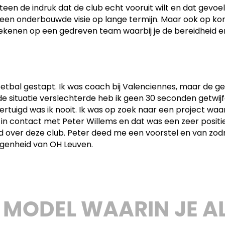
een de indruk dat de club echt vooruit wilt en dat gevoel 
en onderbouwde visie op lange termijn. Maar ook op kort
rekenen op een gedreven team waarbij je de bereidheid en 
oetbal gestapt. Ik was coach bij Valenciennes, maar de ge
de situatie verslechterde heb ik geen 30 seconden getwijf
rtuigd was ik nooit. Ik was op zoek naar een project wa
k in contact met Peter Willems en dat was een zeer positi
ver deze club. Peter deed me een voorstel en van zodra 
eigenheid van OH Leuven.
N MODEL WAARIN JE A