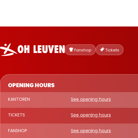
Oud-
Heverlee
Fanshop
Tickets
Leuven
OPENING HOURS
KANTOREN
See opening hours
TICKETS
See opening hours
FANSHOP
See opening hours