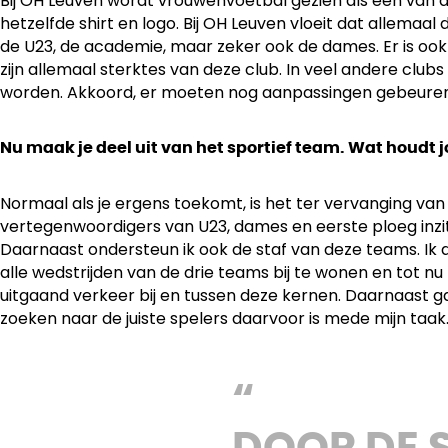
Bij OH Leuven wordt vrouwenvoetbal gezien als één van d
hetzelfde shirt en logo. Bij OH Leuven vloeit dat allemaa
de U23, de academie, maar zeker ook de dames. Er is oo
zijn allemaal sterktes van deze club. In veel andere clubs 
worden. Akkoord, er moeten nog aanpassingen gebeuren 
Nu maak je deel uit van het sportief team. Wat houdt jo
Normaal als je ergens toekomt, is het ter vervanging v
vertegenwoordigers van U23, dames en eerste ploeg inzit
Daarnaast ondersteun ik ook de staf van deze teams. Ik d
alle wedstrijden van de drie teams bij te wonen en tot n
uitgaand verkeer bij en tussen deze kernen. Daarnaast ga ik
zoeken naar de juiste spelers daarvoor is mede mijn taak. 