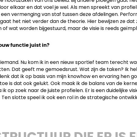
e hoofdzaken van ons beleid. Bij andere ploegen gaat he
l door elkaar en dat voel je wel. Als men spreekt van prof
k een vermenging van staf tussen deze afdelingen. Perfo
gaat het niet verder dan de theorie. Hier bewijzen ze dat z
of wat worden bijgestuurd, maar de visie is reeds geïm
uw functie juist in?
an iemand. Nu kom ik in een nieuw sportief team terecht
ten. Dat geeft me gemoedsrust. Wat zijn de taken? Ik he
enk dat ik op basis van mijn knowhow en ervaring hen goe
u toe is dat ook gelukt. Ook maak ik de balans van de ker
 op zoek naar de juiste profielen. Er is een duidelijke visi
Ten slotte speel ik ook een rol in de strategische ontwikk