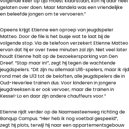
volgende keer op tijd moest klaarstaan, kon hij daar heel
gelaten over doen. Maar Mandela was een vriendelijke
en beleefde jongen om te vervoeren.”
Opeens krijgt Etienne een oproep van jeugdspeler
Matteo. Door de file is het busje wat te laat bij de
volgende stop. Via de telefoon verzekert Etienne Matteo
ervan dat hij er over twee minuten zal zijn. Niet veel later
houdt Etienne halt op de bezoekersparking van Den
Dreef. “Stap maar in!”, zegt hij tegen de wachtende
jeugdspelers. “Dit zijn nu allemaal U18-spelers, maar ik rijd
rond met de U13 tot de beloften, alle jeugdspelers die in
Oud-Heverlee trainen dus. Voor kinderen in jongere
jeugdreeksen is er ook vervoer, maar die trainen in
Kessel-Lo en daar zijn andere chauffeurs voor.”
Etienne rijdt verder op de Naamsesteenweg richting de
Banqup Campus. “Hier heb ik nog voetbal gespeeld”,
zegt hij plots, terwijl hij naar een appartementsgebouw