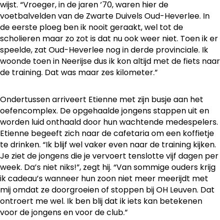
wijst. “Vroeger, in de jaren ’70, waren hier de
voetbalvelden van de Zwarte Duivels Oud-Heverlee. In
de eerste ploeg ben ik nooit geraakt, wel tot de
scholieren maar zo zot is dat nu ook weer niet. Toen ik er
speelde, zat Oud-Heverlee nog in derde provinciale. Ik
woonde toen in Neerijse dus ik kon altijd met de fiets naar
de training. Dat was maar zes kilometer.”
Ondertussen arriveert Etienne met zijn busje aan het
oefencomplex. De opgehaalde jongens stappen uit en
worden luid onthaald door hun wachtende medespelers.
Etienne begeeft zich naar de cafetaria om een koffietje
te drinken. “Ik blijf wel vaker even naar de training kijken.
Je ziet de jongens die je vervoert tenslotte vijf dagen per
week. Da’s niet niks!”, zegt hij. “Van sommige ouders krijg
ik cadeau’s wanneer hun zoon niet meer meerijdt met
mij omdat ze doorgroeien of stoppen bij OH Leuven. Dat
ontroert me wel. Ik ben blij dat ik iets kan betekenen
voor de jongens en voor de club.”