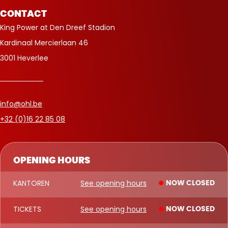
CONTACT
King Power at Den Dreef Stadion
Kardinaal Mercierlaan 46
3001 Heverlee
info@ohl.be
+32 (0)16 22 85 08
OPENING HOURS
KANTOREN
See opening hours
NOW CLOSED
TICKETS
See opening hours
NOW CLOSED