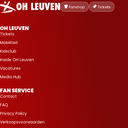
Oud-
Heverlee
Fanshop
Tickets
Leuven
OH LEUVEN
Tickets
Mobiliteit
Kidsclub
Inside OH Leuven
Vacatures
Media Hub
FAN SERVICE
Contact
FAQ
Privacy Policy
Verkoopsvoorwaarden