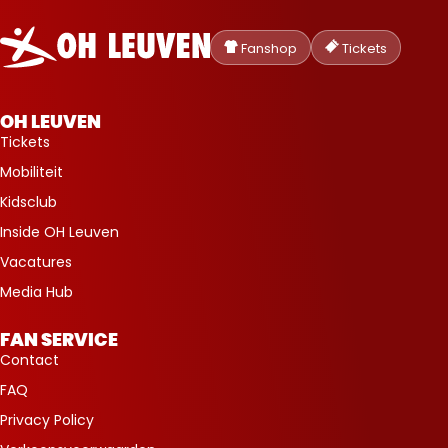
Oud-
Heverlee
Fanshop
Tickets
Leuven
OH LEUVEN
Tickets
Mobiliteit
Kidsclub
Inside OH Leuven
Vacatures
Media Hub
FAN SERVICE
Contact
FAQ
Privacy Policy