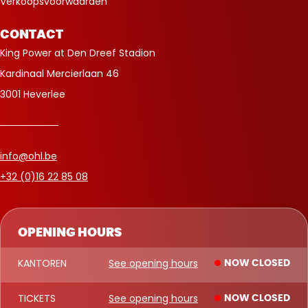
Verkoopsvoorwaarden
CONTACT
King Power at Den Dreef Stadion
Kardinaal Mercierlaan 46
3001 Heverlee
info@ohl.be
+32 (0)16 22 85 08
OPENING HOURS
KANTOREN
See opening hours
NOW CLOSED
TICKETS
See opening hours
NOW CLOSED