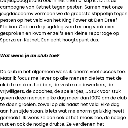
De jeugddag stond ook in het thema ‘stip it’. Dit is de
campagne van Ketnet tegen pesten. Samen met onze
jeugdacademy vormden we de grootste stippellijn tegen
pesten op het veld van het King Power at Den Dreef
Stadion. Ook na de jeugddag werd er nog vaak over
gesproken en kwam er zelfs een kleine reportage op
Sporza en Ketnet. Een echt hoogtepunt dus.
Wat wens je de club toe?
De club in het algemeen wens ik enorm veel succes toe.
Maar ik focus me liever op alle mensen die iets met de
club te maken hebben, de vaste medewerkers, de
vrijwilligers, de coaches, de spelertjes, … Stuk voor stuk
geven deze mensen elke dag meer dan 100% om de club
te doen groeien, zowel op als naast het veld. Elke dag
aan hun zijde staan, is iets wat me enorm gelukkig heeft
gemaakt. Ik wens ze dan ook al het moois toe, de nodige
rust en ook de nodige drukte. Ze verdienen het