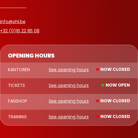
info@ohl.be
+32 (0)16 22 85 08
OPENING HOURS
KANTOREN
See opening hours
NOW CLOSED
TICKETS
See opening hours
NOW OPEN
FANSHOP
See opening hours
NOW CLOSED
TRAINING
See opening hours
NOW CLOSED