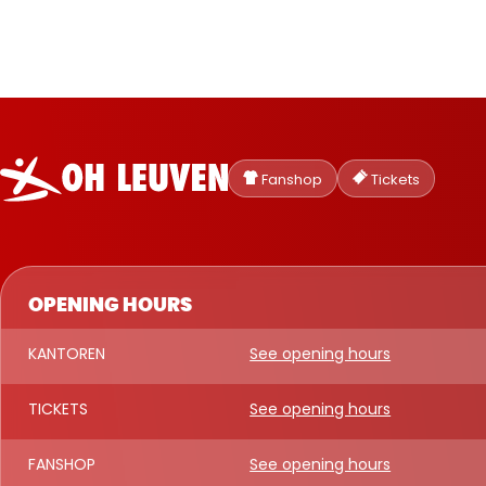
Oud-
Heverlee
Fanshop
Tickets
Leuven
OPENING HOURS
KANTOREN
See opening hours
TICKETS
See opening hours
FANSHOP
See opening hours