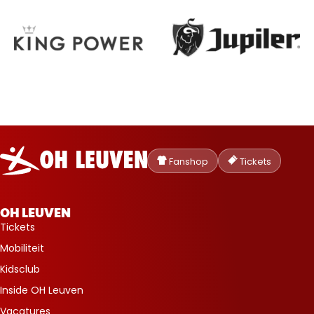
Oud-
Heverlee
Fanshop
Tickets
Leuven
OH LEUVEN
Tickets
Mobiliteit
Kidsclub
Inside OH Leuven
Vacatures