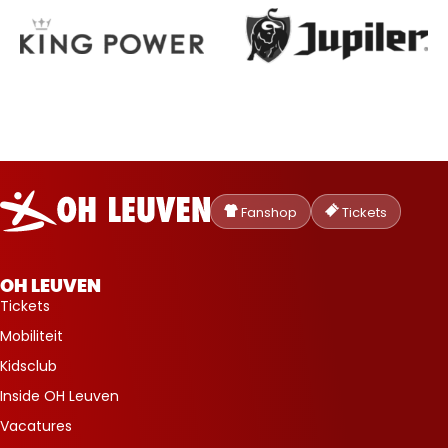
Oud-
Heverlee
Fanshop
Tickets
Leuven
OH LEUVEN
Tickets
Mobiliteit
Kidsclub
Inside OH Leuven
Vacatures