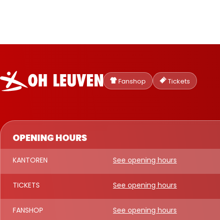
Oud-
Heverlee
Fanshop
Tickets
Leuven
OPENING HOURS
KANTOREN
See opening hours
TICKETS
See opening hours
FANSHOP
See opening hours