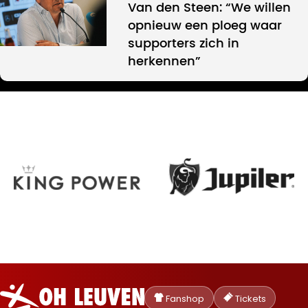
Van den Steen: “We willen
opnieuw een ploeg waar
supporters zich in
herkennen”
Oud-
Heverlee
Fanshop
Tickets
Leuven