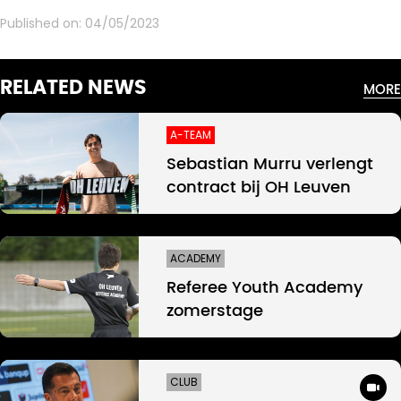
Published on:
04/05/2023
RELATED NEWS
MORE
A-TEAM
Sebastian Murru verlengt
contract bij OH Leuven
ACADEMY
Referee Youth Academy
zomerstage
CLUB