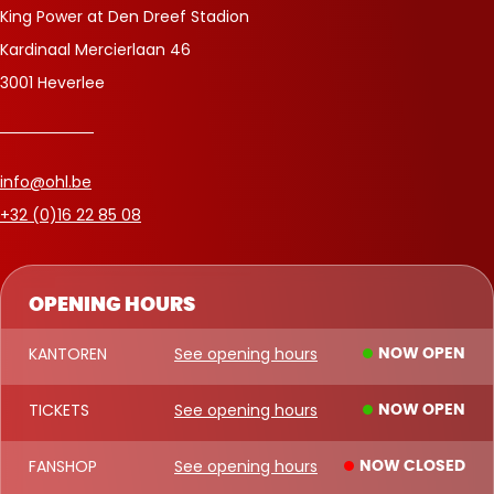
King Power at Den Dreef Stadion
Kardinaal Mercierlaan 46
3001 Heverlee
info@ohl.be
+32 (0)16 22 85 08
OPENING HOURS
KANTOREN
See opening hours
NOW OPEN
TICKETS
See opening hours
NOW OPEN
FANSHOP
See opening hours
NOW CLOSED