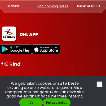
TRAINING
See opening hours
NOW CLOSED
OHL APP
We gebruiken cookies om u te beste
ervaring op onze website te geven. Als u
doorgaat met het gebruiken van deze site,
All rights reserved OHL - © 2026
gaan we ervan uit dat u hiermee instemt.
Ok
Privacy policy
Made with pride by