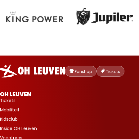
Oud-
Heverlee
Fanshop
Tickets
Leuven
OH LEUVEN
Tickets
Mobiliteit
Kidsclub
Inside OH Leuven
Vacatures