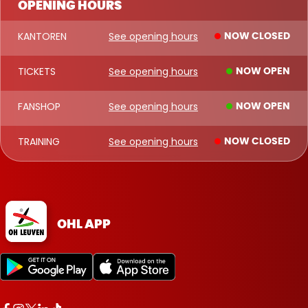
OPENING HOURS
KANTOREN
See opening hours
NOW CLOSED
TICKETS
See opening hours
NOW OPEN
FANSHOP
See opening hours
NOW OPEN
TRAINING
See opening hours
NOW CLOSED
OHL APP