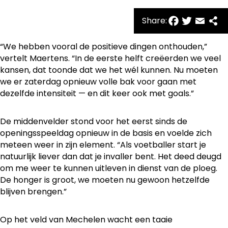
Facebo
Twitte
Emai
Sh
Share:
“We hebben vooral de positieve dingen onthouden,”
vertelt Maertens. “In de eerste helft creëerden we veel
kansen, dat toonde dat we het wél kunnen. Nu moeten
we er zaterdag opnieuw volle bak voor gaan met
dezelfde intensiteit — en dit keer ook met goals.”
De middenvelder stond voor het eerst sinds de
openingsspeeldag opnieuw in de basis en voelde zich
meteen weer in zijn element. “Als voetballer start je
natuurlijk liever dan dat je invaller bent. Het deed deugd
om me weer te kunnen uitleven in dienst van de ploeg.
De honger is groot, we moeten nu gewoon hetzelfde
blijven brengen.”
Op het veld van Mechelen wacht een taaie