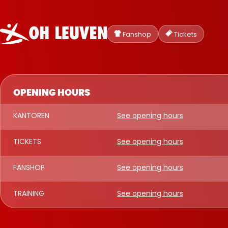
Oud-
Heverlee
Fanshop
Tickets
Leuven
OPENING HOURS
KANTOREN
See opening hours
TICKETS
See opening hours
FANSHOP
See opening hours
TRAINING
See opening hours