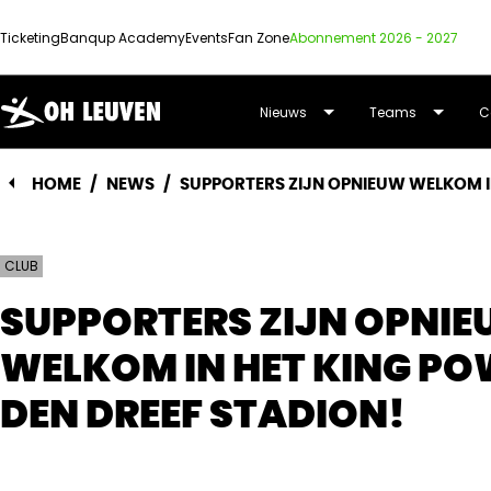
Ticketing
Banqup Academy
Events
Fan Zone
Abonnement 2026 - 2027
OUD-
Nieuws
Teams
C
HEVERLEE
HOME
/
NEWS
/
SUPPORTERS ZIJN OPNIEUW WELKOM IN
LEUVEN
CLUB
SUPPORTERS ZIJN OPNI
WELKOM IN HET KING PO
DEN DREEF STADION!