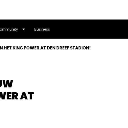
ommunity
Business
 HET KING POWER AT DEN DREEF STADION!
EUW
WER AT