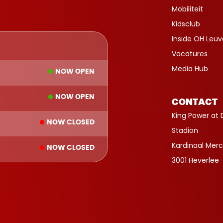
Mobiliteit
Kidsclub
Inside OH Leu
Vacatures
Media Hub
NOW OPEN
NOW OPEN
CONTACT
King Power at 
NOW CLOSED
Stadion
Kardinaal Merc
NOW CLOSED
3001 Heverlee