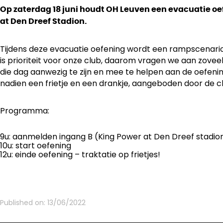
Op zaterdag 18 juni houdt OH Leuven een evacuatie oe
at Den Dreef Stadion.
Tijdens deze evacuatie oefening wordt een rampscenario 
is prioriteit voor onze club, daarom vragen we aan zovee
die dag aanwezig te zijn en mee te helpen aan de oefenin
nadien een frietje en een drankje, aangeboden door de cl
Programma:
9u: aanmelden ingang B (King Power at Den Dreef stadio
10u: start oefening
12u: einde oefening – traktatie op frietjes!
Published on:
13/06/2022