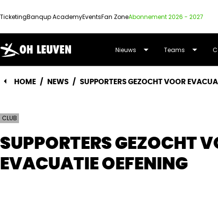
Ticketing
Banqup Academy
Events
Fan Zone
Abonnement 2026 - 2027
OUD-
Nieuws
Teams
C
HEVERLEE
HOME
/
NEWS
/
SUPPORTERS GEZOCHT VOOR EVACUAT
LEUVEN
CLUB
SUPPORTERS GEZOCHT 
EVACUATIE OEFENING