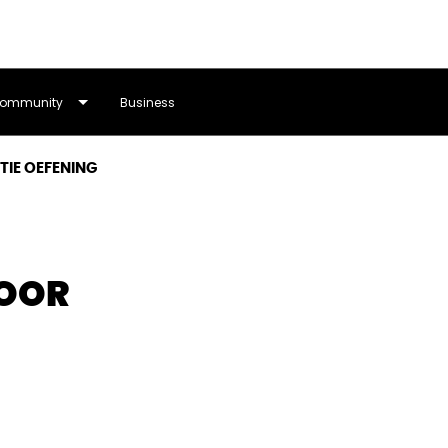
ommunity
Business
IE OEFENING
VOOR