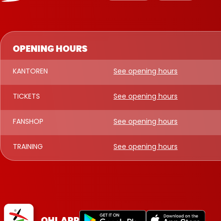
OPENING HOURS
KANTOREN
See opening hours
TICKETS
See opening hours
FANSHOP
See opening hours
TRAINING
See opening hours
OHL APP