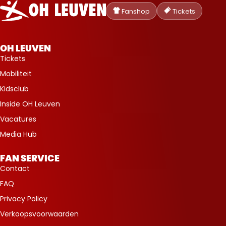
Oud-
Heverlee
Fanshop
Tickets
Leuven
OH LEUVEN
Tickets
Mobiliteit
Kidsclub
Inside OH Leuven
Vacatures
Media Hub
FAN SERVICE
Contact
FAQ
Privacy Policy
Verkoopsvoorwaarden