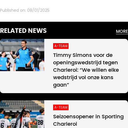
Published on:
08/01/2025
RELATED NEWS
MORE
A-TEAM
Timmy Simons voor de
openingswedstrijd tegen
Charleroi: “We willen elke
wedstrijd vol onze kans
gaan”
A-TEAM
Seizoensopener in Sporting
Charleroi