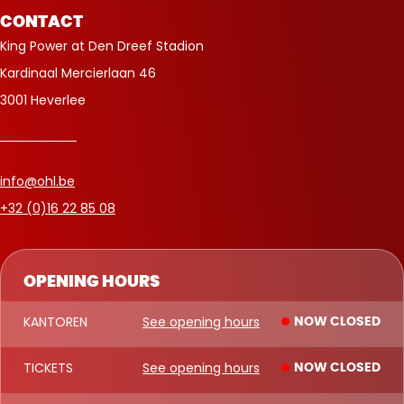
CONTACT
King Power at Den Dreef Stadion
Kardinaal Mercierlaan 46
3001 Heverlee
info@ohl.be
+32 (0)16 22 85 08
OPENING HOURS
KANTOREN
See opening hours
NOW CLOSED
TICKETS
See opening hours
NOW CLOSED