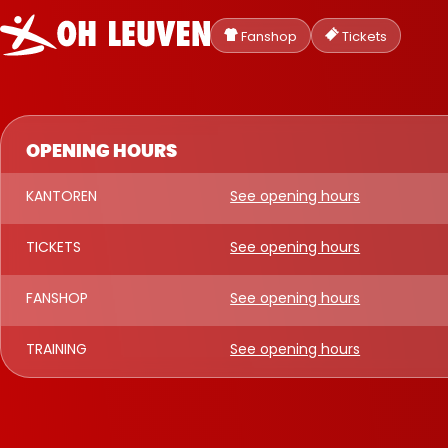
Oud-
Heverlee
Fanshop
Tickets
Leuven
OPENING HOURS
KANTOREN
See opening hours
TICKETS
See opening hours
FANSHOP
See opening hours
TRAINING
See opening hours