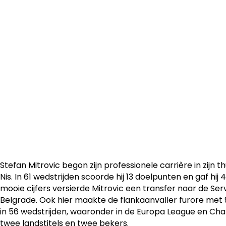
De 22-jarige flankaanvaller Stefan Mitrovic komt op huur
de Italiaanse club Hellas Verona. OH Leuven bedong ook
aankoopoptie op de Servische international.
Stefan Mitrovic begon zijn professionele carrière in zijn th
Nis. In 61 wedstrijden scoorde hij 13 doelpunten en gaf hij 4
mooie cijfers versierde Mitrovic een transfer naar de Se
Belgrade. Ook hier maakte de flankaanvaller furore met 
in 56 wedstrijden, waaronder in de Europa League en Cha
twee landstitels en twee bekers.