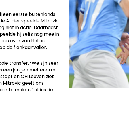
ij een eerste buitenlands
ie A. Hier speelde Mitrovic
og niet in actie. Daarnaast
peelde hij zelfs nog mee in
asis over van Hellas
p de flankaanvaller.
ie transfer. “We zijn zeer
 is een jongen met enorm
 gestapt en OH Leuven ziet
n Mitrovic geeft ons
aar te maken,” aldus de