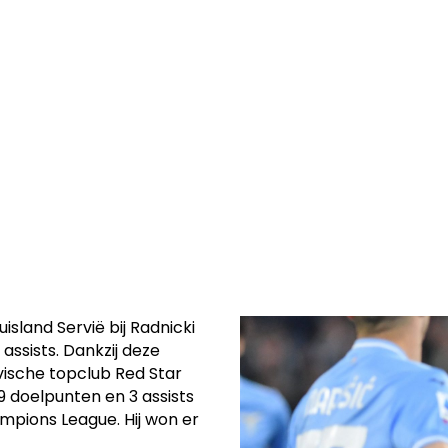
basis over van
 een
uisland Servië bij Radnicki
 assists. Dankzij deze
rvische topclub Red Star
9 doelpunten en 3 assists
mpions League. Hij won er