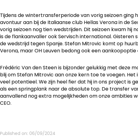
Tijdens de wintertransferperiode van vorig seizoen ging h
avontuur aan bij de Italiaanse club Hellas Verona in de Ser
vorig seizoen nog tien wedstrijden. Dit seizoen kwam hij n
is de flankaanvaller ook Servisch international. Gisteren s
de wedstrijd tegen Spanje. Stefan Mitrovic komt op huurb
Verona, maar OH Leuven bedong ook een aankoopoptie o
Frédéric Van den Steen is bijzonder gelukkig met deze moo
blij om Stefan Mitrovic aan onze kern toe te voegen. Het
veel potentieel. We zijn heel fier dat hij in ons project is
als een springplank naar de absolute top. De transfer va
aanvallend nog extra mogelijkheden om onze ambities w
CEO.
Published on:
06/09/2024