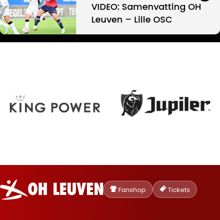
VIDEO: Samenvatting OH
Leuven – Lille OSC
Oud-
Heverlee
Fanshop
Tickets
Leuven