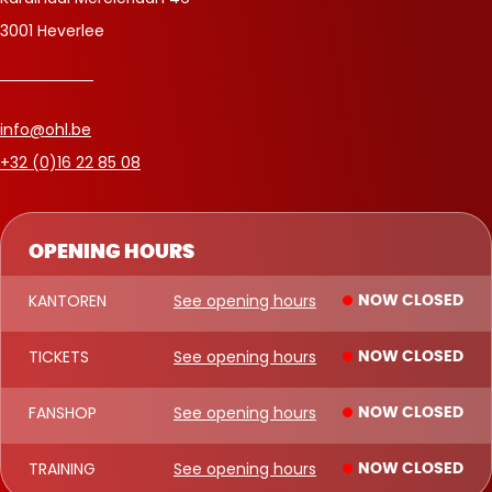
3001 Heverlee
info@ohl.be
+32 (0)16 22 85 08
OPENING HOURS
KANTOREN
See opening hours
NOW CLOSED
TICKETS
See opening hours
NOW CLOSED
FANSHOP
See opening hours
NOW CLOSED
TRAINING
See opening hours
NOW CLOSED