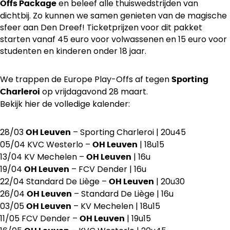
en beleef alle thuiswedstrijden van
Offs Package
dichtbij. Zo kunnen we samen genieten van de magische
sfeer aan Den Dreef! Ticketprijzen voor dit pakket
starten vanaf 45 euro voor volwassenen en 15 euro voor
studenten en kinderen onder 18 jaar.
We trappen de Europe Play-Offs af tegen
Sporting
op vrijdagavond 28 maart.
Charleroi
Bekijk hier de volledige kalender:
28/03
– Sporting Charleroi | 20u45
OH Leuven
05/04 KVC Westerlo –
| 18u15
OH Leuven
13/04 KV Mechelen –
| 16u
OH Leuven
19/04
– FCV Dender | 16u
OH Leuven
22/04 Standard De Liège –
| 20u30
OH Leuven
26/04
– Standard De Liège | 16u
OH Leuven
03/05
– KV Mechelen | 18u15
OH Leuven
11/05 FCV Dender –
| 19u15
OH Leuven