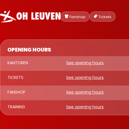
Oud-
Heverlee
Fanshop
Tickets
Leuven
OPENING HOURS
KANTOREN
See opening hours
TICKETS
See opening hours
FANSHOP
See opening hours
TRAINING
See opening hours