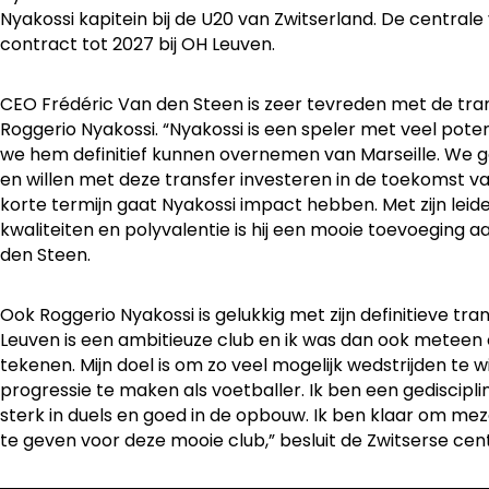
Nyakossi kapitein bij de U20 van Zwitserland. De central
contract tot 2027 bij OH Leuven.
CEO Frédéric Van den Steen is zeer tevreden met de tra
Roggerio Nyakossi. “Nyakossi is een speler met veel potent
we hem definitief kunnen overnemen van Marseille. We gel
en willen met deze transfer investeren in de toekomst v
korte termijn gaat Nyakossi impact hebben. Met zijn leide
kwaliteiten en polyvalentie is hij een mooie toevoeging a
den Steen.
Ook Roggerio Nyakossi is gelukkig met zijn definitieve tra
Leuven is een ambitieuze club en ik was dan ook meteen 
tekenen. Mijn doel is om zo veel mogelijk wedstrijden te w
progressie te maken als voetballer. Ik ben een gediscipli
sterk in duels en goed in de opbouw. Ik ben klaar om meze
te geven voor deze mooie club,” besluit de Zwitserse cen