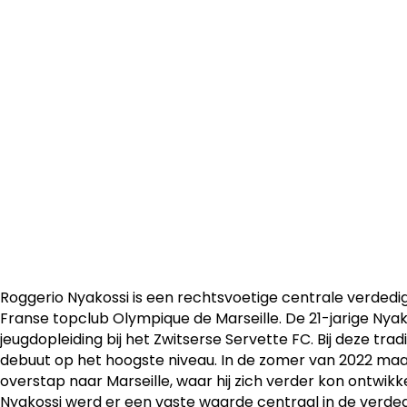
De Zwitserse centrale verdediger Roggerio Nyakossi kom
Olympique de Marseille. Nyakossi tekent een contract tot
Leuven.
Roggerio Nyakossi is een rechtsvoetige centrale verdedi
Franse topclub Olympique de Marseille. De 21-jarige Nyak
jeugdopleiding bij het Zwitserse Servette FC. Bij deze tradi
debuut op het hoogste niveau. In de zomer van 2022 ma
overstap naar Marseille, waar hij zich verder kon ontwikke
Nyakossi werd er een vaste waarde centraal in de verded