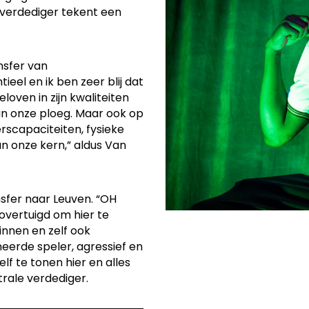
e verdediger tekent een
nsfer van
ieel en ik ben zeer blij dat
oven in zijn kwaliteiten
an onze ploeg. Maar ook op
rscapaciteiten, fysieke
an onze kern,” aldus Van
nsfer naar Leuven. “OH
overtuigd om hier te
innen en zelf ook
neerde speler, agressief en
lf te tonen hier en alles
trale verdediger.