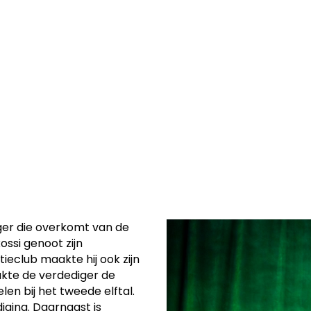
t over van
 2027 bij OH
ger die overkomt van de
ossi genoot zijn
tieclub maakte hij ook zijn
akte de verdediger de
len bij het tweede elftal.
iging. Daarnaast is