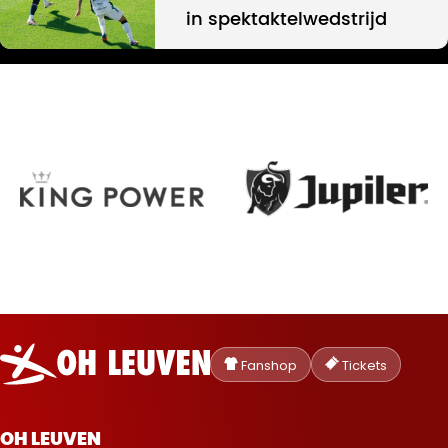
in spektaktelwedstrijd
Oud-
Heverlee
Fanshop
Tickets
Leuven
OH LEUVEN