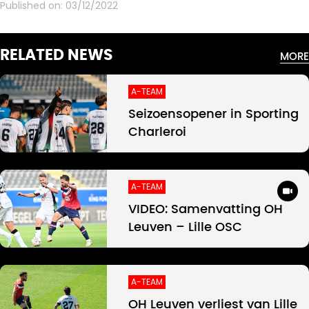
Published on:
03/12/2022
RELATED NEWS
MORE
A-TEAM
Seizoensopener in Sporting
Charleroi
A-TEAM
VIDEO: Samenvatting OH
Leuven – Lille OSC
A-TEAM
OH Leuven verliest van Lille