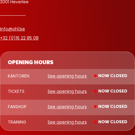
3001 Heverlee
info@ohl.be
+32 (0)16 22 85 08
OPENING HOURS
KANTOREN
See opening hours
NOW CLOSED
TICKETS
See opening hours
NOW CLOSED
FANSHOP
See opening hours
NOW CLOSED
TRAINING
See opening hours
NOW CLOSED