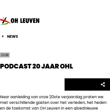
Oud-
Heverlee
Leuven
NEWS
CLUB
PODCAST 20 JAAR OHL
Facebo
Twitte
Emai
Sh
Share:
Naar aanleiding van onze 20ste verjaardag praten we
met verschillende gasten over het verleden, het heden
en de toekomst van OH Leuven in een gloednieuwe