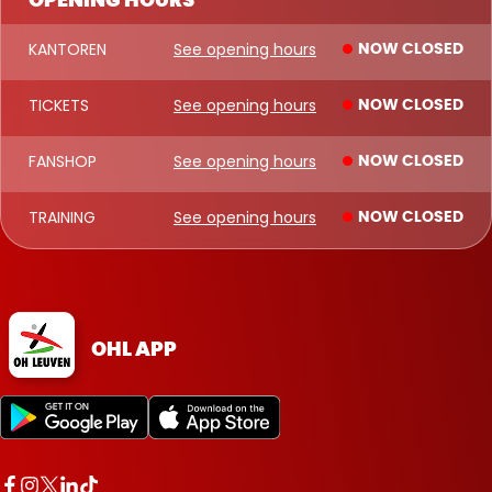
OPENING HOURS
KANTOREN
See opening hours
NOW CLOSED
TICKETS
See opening hours
NOW CLOSED
FANSHOP
See opening hours
NOW CLOSED
TRAINING
See opening hours
NOW CLOSED
OHL APP