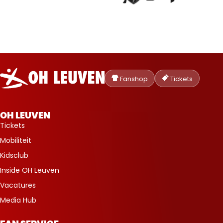
Oud-
Heverlee
Fanshop
Tickets
Leuven
OH LEUVEN
Tickets
Mobiliteit
Kidsclub
Inside OH Leuven
Vacatures
Media Hub