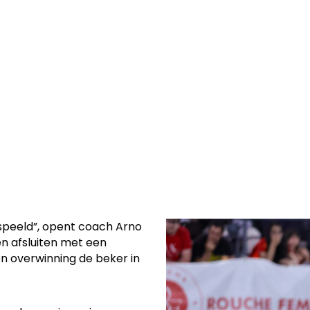
n van Standard
het feestje nog
espeeld”, opent coach Arno
en afsluiten met een
n overwinning de beker in