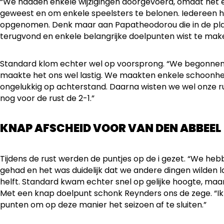
“We hadden enkele wijzigingen doorgevoerd, omdat het e
geweest en om enkele speelsters te belonen. Iedereen hee
opgenomen. Denk maar aan Papatheodorou die in de pl
terugvond en enkele belangrijke doelpunten wist te mak
Standard klom echter wel op voorsprong. “We begonnen 
maakte het ons wel lastig. We maakten enkele schoonh
ongelukkig op achterstand. Daarna wisten we wel onze 
nog voor de rust de 2-1.”
KNAP AFSCHEID VOOR VAN DEN ABBEEL
Tijdens de rust werden de puntjes op de i gezet. “We h
gehad en het was duidelijk dat we andere dingen wilden l
helft. Standard kwam echter snel op gelijke hoogte, ma
Met een knap doelpunt schonk Reynders ons de zege. “Ik 
punten om op deze manier het seizoen af te sluiten.”