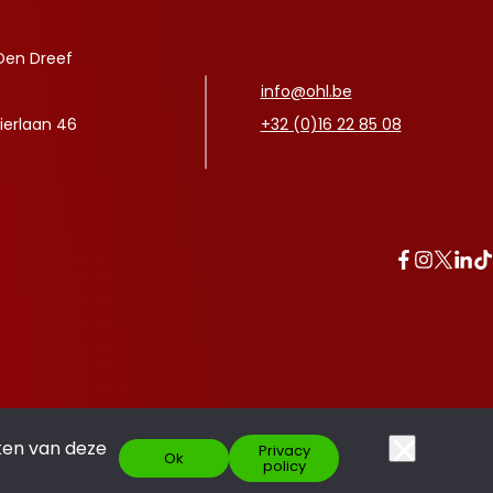
Den Dreef
info@ohl.be
ierlaan 46
+32 (0)16 22 85 08
ken van deze
Privacy
Ok
policy
Made with pride by
SCOOR JE ABO