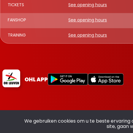
TICKETS
See opening hours
FANSHOP
See opening hours
TRAINING
See opening hours
OHL APP
We gebruiken cookies om u te beste ervaring 
site, gaan 
All rights reserved OHL - © 2026