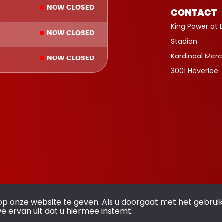
NOW CLOSED
CONTACT
King Power at 
NOW CLOSED
Stadion
Kardinaal Merc
NOW CLOSED
3001 Heverlee
op onze website te geven. Als u doorgaat met het gebrui
we ervan uit dat u hiermee instemt.