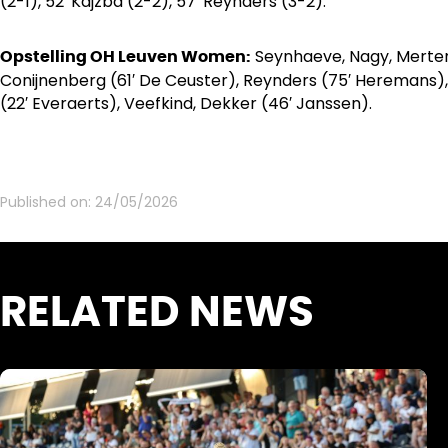
(2-1), 52′ Kajzba (2-2), 57′ Reynders (3-2).
Seynhaeve, Nagy, Mertens
Opstelling OH Leuven Women:
Conijnenberg (61′ De Ceuster), Reynders (75′ Heremans
(22′ Everaerts), Veefkind, Dekker (46′ Janssen).
Published on:
24/05/2026
RELATED NEWS