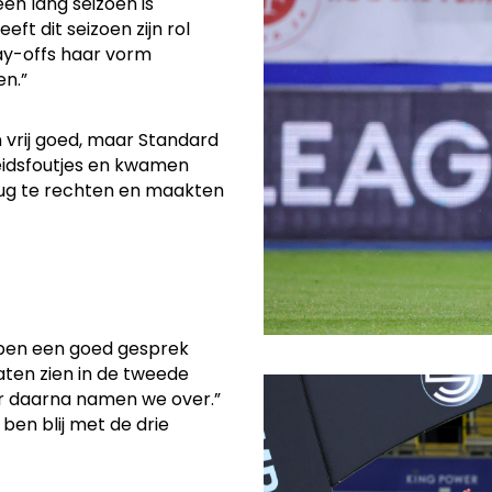
en lang seizoen is
ft dit seizoen zijn rol
ay-offs haar vorm
en.”
vrij goed, maar Standard
eidsfoutjes en kwamen
rug te rechten en maakten
ebben een goed gesprek
aten zien in de tweede
ar daarna namen we over.”
ben blij met de drie