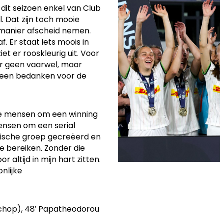
dit seizoen enkel van Club
 Dat zijn toch mooie
e manier afscheid nemen.
. Er staat iets moois in
et er rooskleurig uit. Voor
ker geen vaarwel, maar
dereen bedanken voor de
jke mensen om een winning
ensen om een serial
ische groep gecreëerd en
e bereiken. Zonder die
altijd in mijn hart zitten.
nlijke
afschop), 48′ Papatheodorou