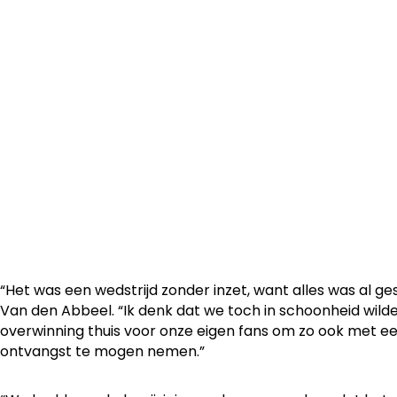
OH Leuven Women heeft vrijdagavond met 3-2 gewonne
Fémina. Onze dames waren al kampioen, maar wisten zo 
extra glans te geven.
“Het was een wedstrijd zonder inzet, want alles was al g
Van den Abbeel. “Ik denk dat we toch in schoonheid wild
overwinning thuis voor onze eigen fans om zo ook met ee
ontvangst te mogen nemen.”