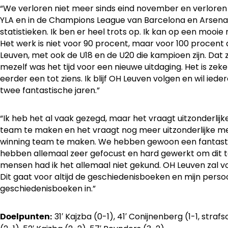
“We verloren niet meer sinds eind november en verloren 
YLA en in de Champions League van Barcelona en Arsenal.
statistieken. Ik ben er heel trots op. Ik kan op een mooi
Het werk is niet voor 90 procent, maar voor 100 procent af
Leuven, met ook de U18 en de U20 die kampioen zijn. Dat zi
mezelf was het tijd voor een nieuwe uitdaging. Het is ze
eerder een tot ziens. Ik blijf OH Leuven volgen en wil ie
twee fantastische jaren.”
“Ik heb het al vaak gezegd, maar het vraagt uitzonderli
team te maken en het vraagt nog meer uitzonderlijke m
winning team te maken. We hebben gewoon een fantast
hebben allemaal zeer gefocust en hard gewerkt om dit t
mensen had ik het allemaal niet gekund. OH Leuven zal voor 
Dit gaat voor altijd de geschiedenisboeken en mijn persoo
geschiedenisboeken in.”
31′ Kajzba (0-1), 41′ Conijnenberg (1-1, str
Doelpunten: