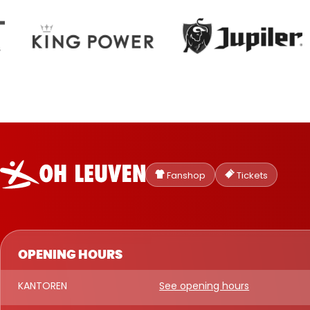
Oud-
Heverlee
Fanshop
Tickets
Leuven
OPENING HOURS
KANTOREN
See opening hours