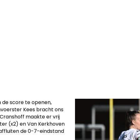
terdag wonnen
p het veld van
d.
m de score te openen,
nvoerster Kees bracht ons
 Cranshoff maakte er vrij
rter (x2) en Van Kerkhoven
affluiten de 0-7-eindstand