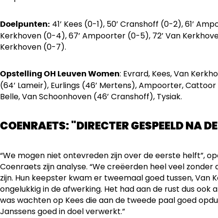
41’ Kees (0-1), 50’ Cranshoff (0-2), 61’ Amp
Doelpunten:
Kerkhoven (0-4), 67’ Ampoorter (0-5), 72’ Van Kerkhove
Kerkhoven (0-7).
: Evrard, Kees, Van Kerkh
Opstelling OH Leuven Women
(64’ Lameir), Eurlings (46’ Mertens), Ampoorter, Cattoor
Belle, Van Schoonhoven (46’ Cranshoff), Tysiak.
COENRAETS: "DIRECTER GESPEELD NA DE
“We mogen niet ontevreden zijn over de eerste helft”, 
Coenraets zijn analyse. “We creëerden heel veel zonder d
zijn. Hun keepster kwam er tweemaal goed tussen, Van 
ongelukkig in de afwerking. Het had aan de rust dus ook 
was wachten op Kees die aan de tweede paal goed opduik
Janssens goed in doel verwerkt.”