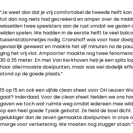
“Je weet dan dat je vrij comfortabel de tweede helft ka
tot dan nog niets had gecreëerd en amper over de midde
wisselden twee speelsters aan de rust omdat we gezien d
wilden spelen. We hadden in de eerste helft te veel bal
tussenstationnetjes nodig. Cranshoff was voor haar doe
gevaarlijk geweest en maakte het vijf minuten na de pau
ging het vrij vlot. Ampoorter maakte nog twee fenomen
30 à 35 meter. En met Van Kerkhoven heb je een spits lo
haar allermooiste doelpunten, maar was wel dodelijk effi
stond op de goede plaats.”
15 op 15 en ook een vijfde clean sheet voor OH Leuven W
gaat? Inderdaad. Voor die clean sheet hielden we ons har
gaven we toch wat ruimte weg omdat iedereen mee wilde 
op een heel goede Tysiak gebotst. Ze hield de boel dicht
gelukkiger dan de zeven gemaakte doelpunten. In onze or
marge voor verbetering. We moeten nog stugger staan.”