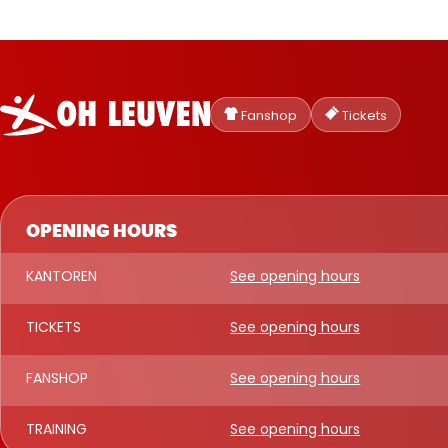
Oud-
Heverlee
Fanshop
Tickets
Leuven
OPENING HOURS
KANTOREN
See opening hours
TICKETS
See opening hours
FANSHOP
See opening hours
TRAINING
See opening hours