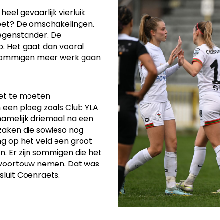
el gevaarlijk vierluik
oet? De omschakelingen.
tegenstander. De
p. Het gaat dan vooral
 sommigen meer werk gaan
iet te moeten
een ploeg zoals Club YLA
namelijk driemaal na een
zaken die sowieso nog
ng op het veld een groot
. Er zijn sommigen die het
t voortouw nemen. Dat was
sluit Coenraets.