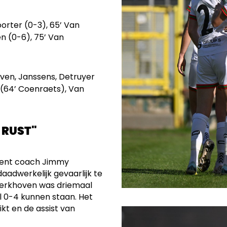
oorter (0-3), 65’ Van
n (0-6), 75’ Van
oven, Janssens, Detruyer
 (64’ Coenraets), Van
 RUST"
opent coach Jimmy
aadwerkelijk gevaarlijk te
Kerkhoven was driemaal
al 0-4 kunnen staan. Het
t en de assist van