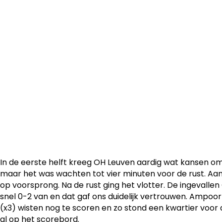
De motor van OH Leuven Women blijft goed draaien. Za
onze dames voor de vijfde keer op rij in de competitie. O
Eendracht Aalst trokken we met 0-7 aan het langste ein
In de eerste helft kreeg OH Leuven aardig wat kansen o
maar het was wachten tot vier minuten voor de rust. Aa
op voorsprong. Na de rust ging het vlotter. De ingevallen
snel 0-2 van en dat gaf ons duidelijk vertrouwen. Ampoo
(x3) wisten nog te scoren en zo stond een kwartier voor 
al op het scorebord.