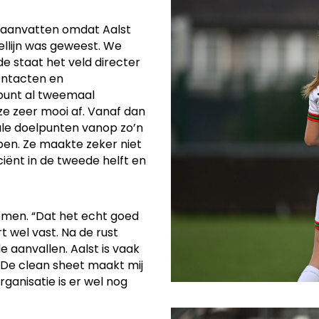
n aanvatten omdat Aalst
llijn was geweest. We
e staat het veld directer
contacten en
lpunt al tweemaal
ze zeer mooi af. Vanaf dan
ale doelpunten vanop zo’n
pen. Ze maakte zeker niet
ciënt in de tweede helft en
omen. “Dat het echt goed
t wel vast. Na de rust
aanvallen. Aalst is vaak
. De clean sheet maakt mij
ganisatie is er wel nog