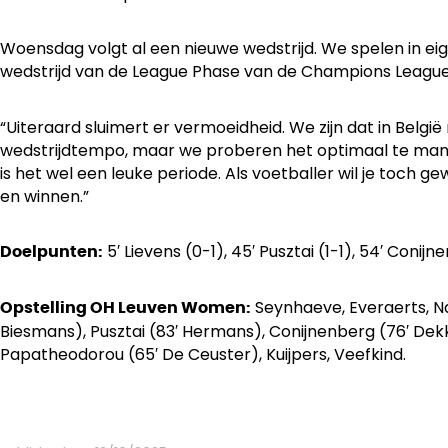
Woensdag volgt al een nieuwe wedstrijd. We spelen in ei
wedstrijd van de League Phase van de Champions Leagu
“Uiteraard sluimert er vermoeidheid. We zijn dat in België
wedstrijdtempo, maar we proberen het optimaal te man
is het wel een leuke periode. Als voetballer wil je toch 
en winnen.”
5′ Lievens (0-1), 45′ Pusztai (1-1), 54′ Conijn
Doelpunten:
Seynhaeve, Everaerts, Na
Opstelling OH Leuven Women:
Biesmans), Pusztai (83′ Hermans), Conijnenberg (76′ Dek
Papatheodorou (65′ De Ceuster), Kuijpers, Veefkind.