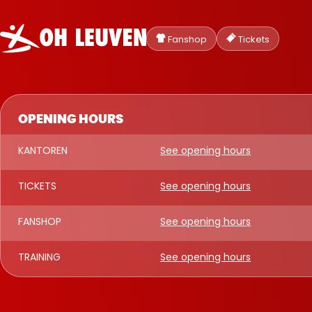
Oud-
Heverlee
Fanshop
Tickets
Leuven
OPENING HOURS
KANTOREN
See opening hours
TICKETS
See opening hours
FANSHOP
See opening hours
TRAINING
See opening hours