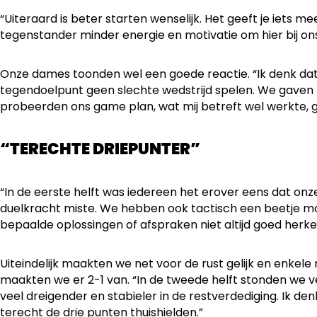
“Uiteraard is beter starten wenselijk. Het geeft je iets m
tegenstander minder energie en motivatie om hier bij on
Onze dames toonden wel een goede reactie. “Ik denk dat
tegendoelpunt geen slechte wedstrijd spelen. We gaven 
probeerden ons game plan, wat mij betreft wel werkte, g
“TERECHTE DRIEPUNTER”
“In de eerste helft was iedereen het erover eens dat on
duelkracht miste. We hebben ook tactisch een beetje m
bepaalde oplossingen of afspraken niet altijd goed herk
Uiteindelijk maakten we net voor de rust gelijk en enkel
maakten we er 2-1 van. “In de tweede helft stonden we 
veel dreigender en stabieler in de restverdediging. Ik d
terecht de drie punten thuishielden.”