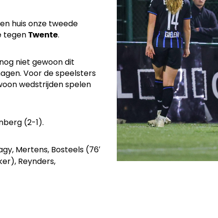
gen huis onze tweede
e tegen
.
Twente
 nog niet gewoon dit
agen. Voor de speelsters
gewoon wedstrijden spelen
enberg (2-1).
gy, Mertens, Bosteels (76′
ker), Reynders,