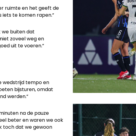
eer ruimte en het geeft de
s iets te komen rapen.”
 we buiten dat
niet zoveel weg en
oed uit te voeren.”
ze wedstrijd tempo en
oeten bijsturen, omdat
end werden.”
e minuten na de pauze
veel beter en waren we ook
enk toch dat we gewoon