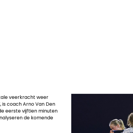
 konden rekenen
nd nog om te
ale veerkracht weer
, is coach Arno Van Den
de eerste vijftien minuten
 analyseren de komende