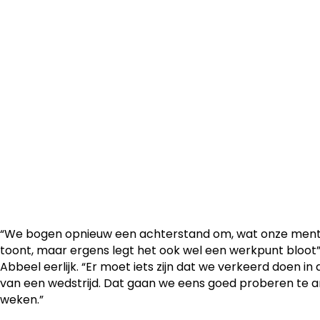
dames kwamen al na vijf minuten op achterstand, maar
op Sara Pusztai en Jada Conijnenberg om die achtersta
zetten in een overwinning.
“We bogen opnieuw een achterstand om, wat onze ment
toont, maar ergens legt het ook wel een werkpunt bloot”
Abbeel eerlijk. “Er moet iets zijn dat we verkeerd doen in 
van een wedstrijd. Dat gaan we eens goed proberen te
weken.”