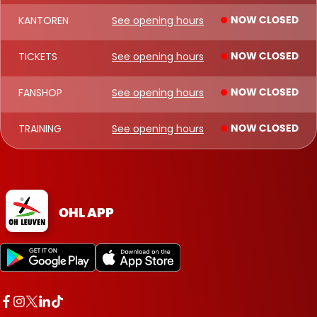
KANTOREN
See opening hours
NOW CLOSED
TICKETS
See opening hours
NOW CLOSED
FANSHOP
See opening hours
NOW CLOSED
TRAINING
See opening hours
NOW CLOSED
OHL APP