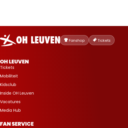
Oud-
Heverlee
Fanshop
Tickets
Leuven
OH LEUVEN
Tickets
Mobiliteit
Kidsclub
Inside OH Leuven
Vacatures
Media Hub
FAN SERVICE