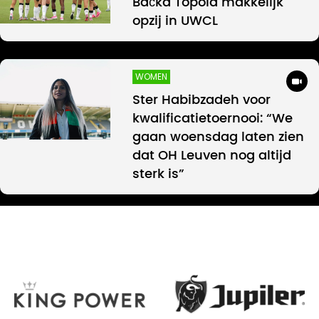
Bačka Topola makkelijk
opzij in UWCL
WOMEN
Ster Habibzadeh voor
kwalificatietoernooi: “We
gaan woensdag laten zien
dat OH Leuven nog altijd
sterk is”