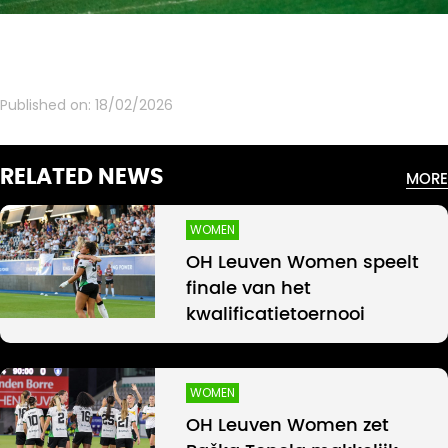
Published on:
18/02/2026
RELATED NEWS
MORE
WOMEN
OH Leuven Women speelt
finale van het
kwalificatietoernooi
WOMEN
OH Leuven Women zet