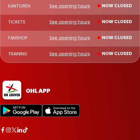
KANTOREN
See opening hours
NOW CLOSED
TICKETS
See opening hours
NOW CLOSED
FANSHOP
See opening hours
NOW CLOSED
TRAINING
See opening hours
NOW CLOSED
OHL APP