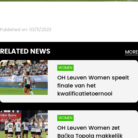
Published on:
03/11/2023
RELATED NEWS
MORE
WOMEN
OH Leuven Women speelt
finale van het
kwalificatietoernooi
WOMEN
OH Leuven Women zet
Bačka Topola makkelijk