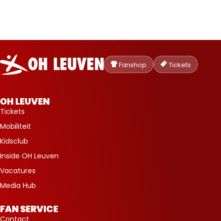
Oud-
Heverlee
Fanshop
Tickets
Leuven
OH LEUVEN
Tickets
Mobiliteit
Kidsclub
Inside OH Leuven
Vacatures
Media Hub
FAN SERVICE
Contact