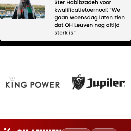
Ster Habibzadeh voor
kwalificatietoernooi: “We
gaan woensdag laten zien
dat OH Leuven nog altijd
sterk is”
Oud-