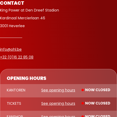
CONTACT
King Power at Den Dreef Stadion
Kardinaal Mercierlaan 46
3001 Heverlee
info@ohl.be
+32 (0)16 22 85 08
OPENING HOURS
KANTOREN
See opening hours
NOW CLOSED
TICKETS
See opening hours
NOW CLOSED
FANSHOP
See opening hours
NOW CLOSED