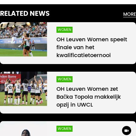
RELATED NEWS
MORE
WOMEN
OH Leuven Women speelt
finale van het
kwalificatietoernooi
WOMEN
OH Leuven Women zet
Bačka Topola makkelijk
opzij in UWCL
WOMEN