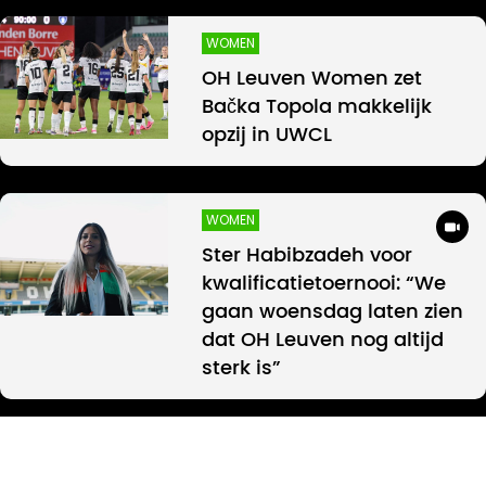
WOMEN
OH Leuven Women zet
Bačka Topola makkelijk
opzij in UWCL
WOMEN
Ster Habibzadeh voor
kwalificatietoernooi: “We
gaan woensdag laten zien
dat OH Leuven nog altijd
sterk is”