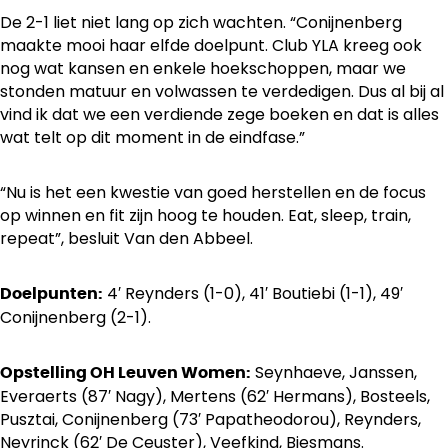
De 2-1 liet niet lang op zich wachten. “Conijnenberg
maakte mooi haar elfde doelpunt. Club YLA kreeg ook
nog wat kansen en enkele hoekschoppen, maar we
stonden matuur en volwassen te verdedigen. Dus al bij al
vind ik dat we een verdiende zege boeken en dat is alles
wat telt op dit moment in de eindfase.”
“Nu is het een kwestie van goed herstellen en de focus
op winnen en fit zijn hoog te houden. Eat, sleep, train,
repeat”, besluit Van den Abbeel.
4′ Reynders (1-0), 41′ Boutiebi (1-1), 49′
Doelpunten:
Conijnenberg (2-1).
Seynhaeve, Janssen,
Opstelling OH Leuven Women:
Everaerts (87′ Nagy), Mertens (62′ Hermans), Bosteels,
Pusztai, Conijnenberg (73′ Papatheodorou), Reynders,
Neyrinck (62′ De Ceuster), Veefkind, Biesmans.