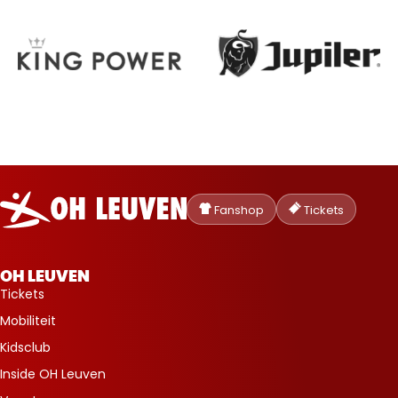
Oud-
Heverlee
Fanshop
Tickets
Leuven
OH LEUVEN
Tickets
Mobiliteit
Kidsclub
Inside OH Leuven