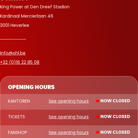
King Power at Den Dreef Stadion
Kardinaal Mercierlaan 46
3001 Heverlee
info@ohl.be
+32 (0)16 22 85 08
OPENING HOURS
KANTOREN
See opening hours
NOW CLOSED
TICKETS
See opening hours
NOW CLOSED
FANSHOP
See opening hours
NOW CLOSED