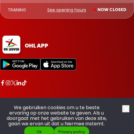
TRAINING
See opening hours
NOW CLOSED
OHL APP
We gebruiken cookies om u te beste
ervaring op onze website te geven. Als u
doorgaat met het gebruiken van deze site,
All rights reserved OHL - © 2026
gaan we ervan uit dat u hiermee instemt.
Ok
Privacy policy
Made with pride by