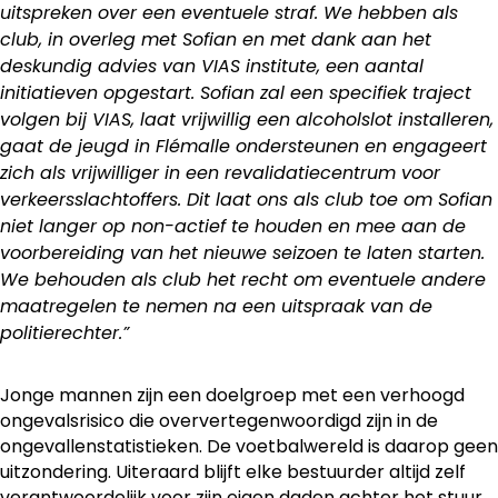
uitspreken over een eventuele straf. We hebben als
club, in overleg met Sofian en met dank aan het
deskundig advies van VIAS institute, een aantal
initiatieven opgestart. Sofian zal een specifiek traject
volgen bij VIAS, laat vrijwillig een alcoholslot installeren,
gaat de jeugd in Flémalle ondersteunen en engageert
zich als vrijwilliger in een revalidatiecentrum voor
verkeersslachtoffers. Dit laat ons als club toe om Sofian
niet langer op non-actief te houden en mee aan de
voorbereiding van het nieuwe seizoen te laten starten.
We behouden als club het recht om eventuele andere
maatregelen te nemen na een uitspraak van de
politierechter.”
Jonge mannen zijn een doelgroep met een verhoogd
ongevalsrisico die oververtegenwoordigd zijn in de
ongevallenstatistieken. De voetbalwereld is daarop geen
uitzondering. Uiteraard blijft elke bestuurder altijd zelf
verantwoordelijk voor zijn eigen daden achter het stuur.