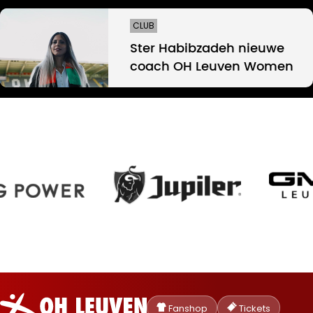
CLUB
Ster Habibzadeh nieuwe
coach OH Leuven Women
Oud-
Heverlee
Fanshop
Tickets