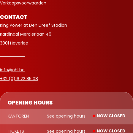
Verkoopsvoorwaarden
CONTACT
King Power at Den Dreef Stadion
Kardinaal Mercierlaan 46
3001 Heverlee
info@ohl.be
+32 (0)16 22 85 08
OPENING HOURS
KANTOREN
See opening hours
NOW CLOSED
TICKETS
See opening hours
NOW CLOSED