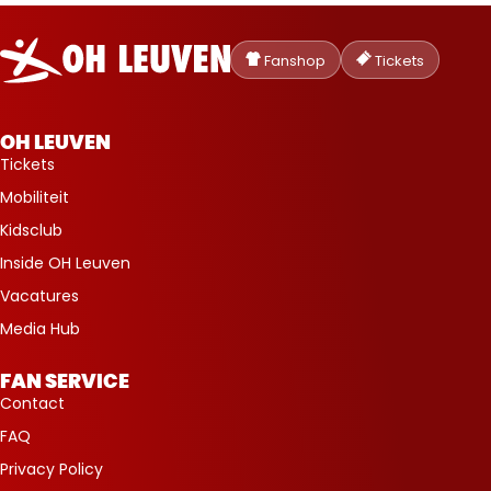
Oud-
Heverlee
Fanshop
Tickets
Leuven
OH LEUVEN
Tickets
Mobiliteit
Kidsclub
Inside OH Leuven
Vacatures
Media Hub
FAN SERVICE
Contact
FAQ
Privacy Policy