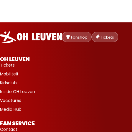
Oud-
Heverlee
Fanshop
Tickets
Leuven
OH LEUVEN
Tickets
Mobiliteit
Kidsclub
Inside OH Leuven
Vacatures
Media Hub
FAN SERVICE
Contact