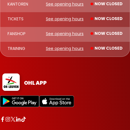
KANTOREN
See opening hours
NOW CLOSED
TICKETS
See opening hours
NOW CLOSED
FANSHOP
See opening hours
NOW CLOSED
TRAINING
See opening hours
NOW CLOSED
OHL APP