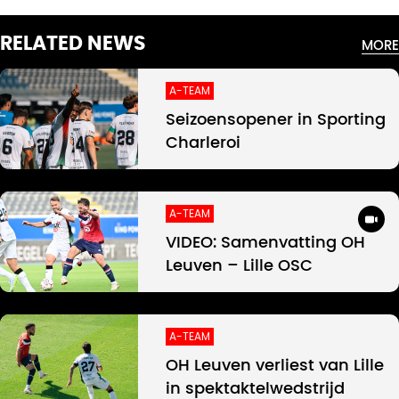
RELATED NEWS
MORE
A-TEAM
Seizoensopener in Sporting
Charleroi
A-TEAM
VIDEO: Samenvatting OH
Leuven – Lille OSC
A-TEAM
OH Leuven verliest van Lille
in spektaktelwedstrijd