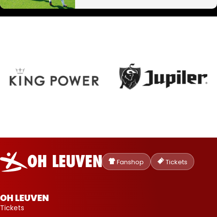
Oud-
Heverlee
Fanshop
Tickets
Leuven
OH LEUVEN
Tickets