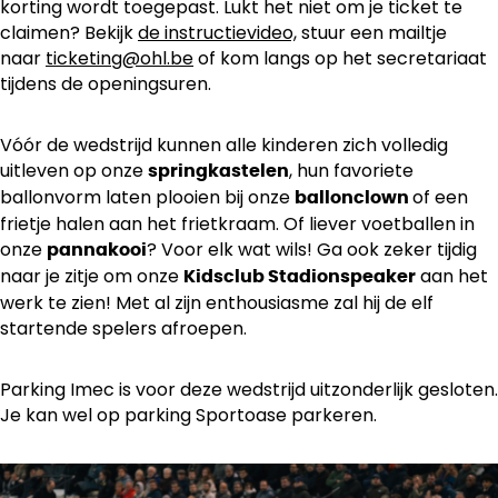
korting wordt toegepast. Lukt het niet om je ticket te
claimen? Bekijk
de instructievideo,
stuur een mailtje
naar
ticketing@ohl.be
of kom langs op het secretariaat
tijdens de openingsuren.
Vóór de wedstrijd kunnen alle kinderen zich volledig
uitleven op onze
, hun favoriete
springkastelen
ballonvorm laten plooien bij onze
of een
ballonclown
frietje halen aan het frietkraam. Of liever voetballen in
onze
? Voor elk wat wils! Ga ook zeker tijdig
pannakooi
naar je zitje om onze
aan het
Kidsclub Stadionspeaker
werk te zien! Met al zijn enthousiasme zal hij de elf
startende spelers afroepen.
Parking Imec is voor deze wedstrijd uitzonderlijk gesloten.
Je kan wel op parking Sportoase parkeren.