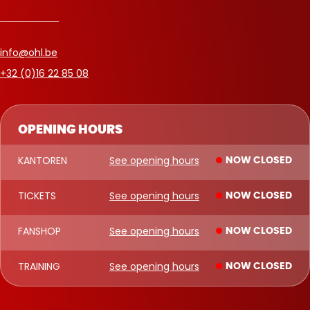
info@ohl.be
+32 (0)16 22 85 08
OPENING HOURS
KANTOREN
See opening hours
NOW CLOSED
TICKETS
See opening hours
NOW CLOSED
FANSHOP
See opening hours
NOW CLOSED
TRAINING
See opening hours
NOW CLOSED