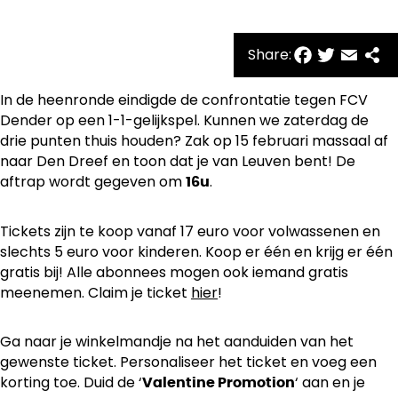
Facebo
Twitte
Emai
Sh
Share:
In de heenronde eindigde de confrontatie tegen FCV
Dender op een 1-1-gelijkspel. Kunnen we zaterdag de
drie punten thuis houden? Zak op 15 februari massaal af
naar Den Dreef en toon dat je van Leuven bent! De
aftrap wordt gegeven om
.
16u
Tickets zijn te koop vanaf 17 euro voor volwassenen en
slechts 5 euro voor kinderen. Koop er één en krijg er één
gratis bij! Alle abonnees mogen ook iemand gratis
meenemen. Claim je ticket
hier
!
Ga naar je winkelmandje na het aanduiden van het
gewenste ticket. Personaliseer het ticket en voeg een
korting toe. Duid de ‘
‘ aan en je
Valentine Promotion