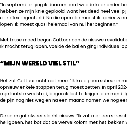
“In september ging ik daarom een tweede keer onder h
hebben ze mijn knie geplooid, want het deed heel veel pi
uit reflex tegenhield. Na die operatie moest ik opnieuw
lopen. Ik moest quasi helemaal van nul herbeginnen.”
Met frisse moed begon Cattoor aan de nieuwe revalidatie.
Ik mocht terug lopen, voelde de bal en ging individueel op
“MIJN WERELD VIEL STIL”
Het zat Cattoor echt niet mee. “Ik kreeg een scheur in mi
opnieuw enkele stappen terug moest zetten. In april 202
mijn laatste wedstrijd, begon ik last te krijgen aan mijn 
de pijn nog niet weg en na een maand namen we nog een
De scan gaf alweer slecht nieuws. “Ik zat met een stres
heiligbeen, het bot dat de wervelkolom met het bekken v