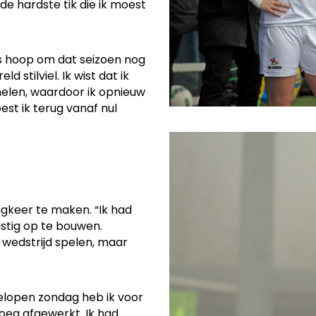
de hardste tik die ik moest
as hoop om dat seizoen nog
 stilviel. Ik wist dat ik
helen, waardoor ik opnieuw
st ik terug vanaf nul
gkeer te maken. “Ik had
stig op te bouwen.
 wedstrijd spelen, maar
fgelopen zondag heb ik voor
oeg afgewerkt. Ik had