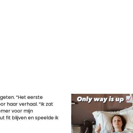
 komen aan een
0-jarige Cattoor
geten. “Het eerste
r haar verhaal. “Ik zat
omer voor mijn
t fit blijven en speelde ik