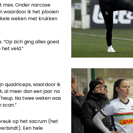
et mes. Onder narcose
jn waardoor ik het plooien
 enkele weken met krukken
 “Op zich ging alles goed.
 het veld.”
jn quadriceps, waardoor ik
4, al meer dan een jaar na
bil/heup. Na twee weken was
 scan.”
sbreuk op het sacrum (het
erbindt). Een hele