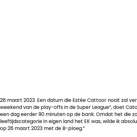
Estée Cattoor zag afgelopen zondag eindelijk een einde
hele lange lijdensweg. Maar liefst 22 maanden stond de 2
aan de kant. “Ik had superveel stress, maar ben heel blij.”
26 maart 2023. Een datum die Estée Cattoor nooit zal ver
weekend van de play-offs in de Super League”, doet Catoo
een dag eerder 90 minuten op de bank. Omdat het die z
leeftijdscategorie in eigen land het EK was, wilde ik absoluu
op 26 maart 2023 met de B-ploeg.”