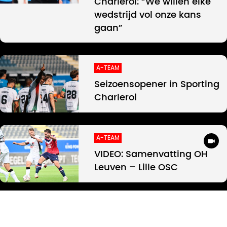
Charleroi: “We willen elke
wedstrijd vol onze kans
gaan”
A-TEAM
Seizoensopener in Sporting
Charleroi
A-TEAM
VIDEO: Samenvatting OH
Leuven – Lille OSC