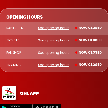
OPENING HOURS
KANTOREN
See opening hours
NOW CLOSED
TICKETS
See opening hours
NOW CLOSED
FANSHOP
See opening hours
NOW CLOSED
TRAINING
See opening hours
NOW CLOSED
OHL APP