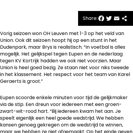
Facebo
Twitte
Emai
Sh
Share:
Vorig seizoen won OH Leuven met 1-3 op het veld van
Union. Ook dit seizoen hoopt hij op een stunt in het
Dudenpark, maar Brys is realistisch. “In voetbal is alles
mogelijk. Het gelijkspel tegen Eupen en de nederlaag
tegen KV Kortrijk hadden we ook niet voorzien. Maar
Union is heel goed bezig. Ze staan niet voor niks tweede
in het klassement. Het respect voor het team van Karel
Geraerts is groot.”
Eupen scoorde enkele minuten voor tijd de gelijkmaker
via de stip. Een dreun voor iedereen met een groen-
zwart-wit-rood hart. “Bij iedereen kwam het aan. Je
speelt eigenlijk een heel goede wedstrijd. We hebben
kansen genoeg gekregen om de wedstrijd te winnen,
maar we hebben ze niet afgemaakt. Op het einde geven