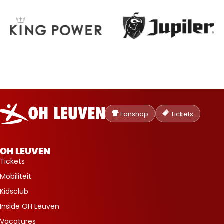
Oud-
Heverlee
Fanshop
Tickets
Leuven
OH LEUVEN
Tickets
Mobiliteit
Kidsclub
Inside OH Leuven
Vacatures