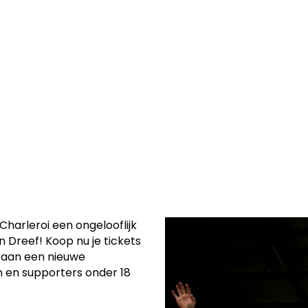
rde plaats in
eel seizoen op
Charleroi een ongelooflijk
n Dreef! Koop nu je tickets
s aan een nieuwe
n en supporters onder 18