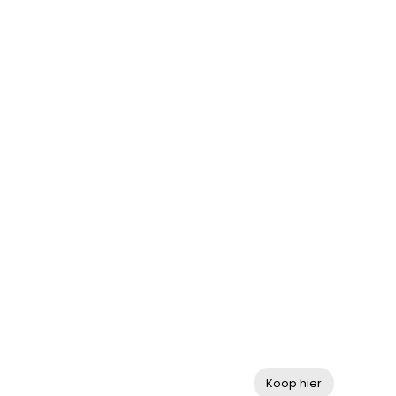
Fanshop
Tickets
TICKETS
Koop hier