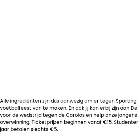
Na zeven speeldagen staat OH Leuven op een knappe vie
het klassement. Ook onze supporters presteren al een h
bijzonder hoog niveau.
Alle ingrediënten zijn dus aanwezig om er tegen Sporting 
voetbalfeest van te maken. En ook jij kan erbij zijn aan De
voor de wedstrijd tegen de Carolos en help onze jongen
overwinning. Ticketprijzen beginnen vanaf €15. Studente
jaar betalen slechts €5.