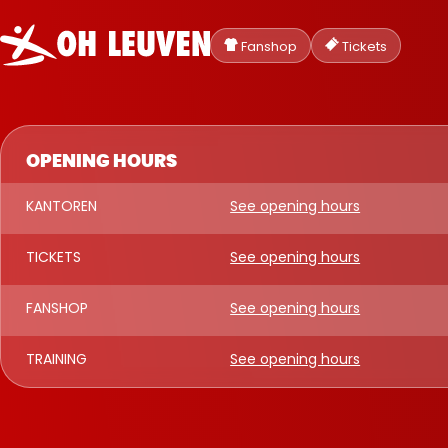
Oud-
Heverlee
Fanshop
Tickets
Leuven
OPENING HOURS
KANTOREN
See opening hours
TICKETS
See opening hours
FANSHOP
See opening hours
TRAINING
See opening hours