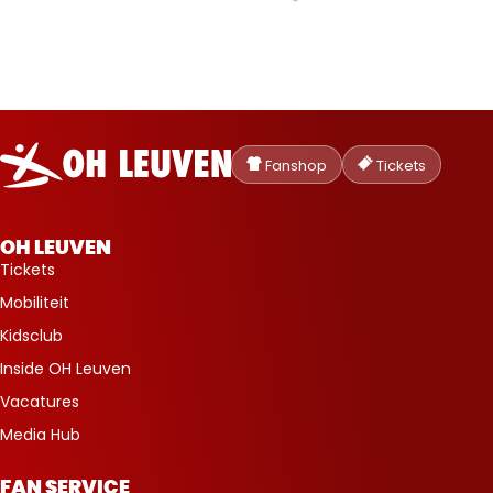
Oud-
Heverlee
Fanshop
Tickets
Leuven
OH LEUVEN
Tickets
Mobiliteit
Kidsclub
Inside OH Leuven
Vacatures
Media Hub
FAN SERVICE