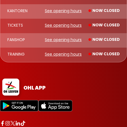
KANTOREN
See opening hours
NOW CLOSED
TICKETS
See opening hours
NOW CLOSED
FANSHOP
See opening hours
NOW CLOSED
TRAINING
See opening hours
NOW CLOSED
OHL APP