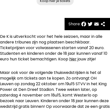
Koop hier je tickets
Facebo
Twitte
Emai
Sh
Share:
De K is uitverkocht voor het hele seizoen, maar in alle
andere tribunes zijn nog plaatsen beschikbaar.
Ticketprijzen voor volwassenen starten vanaf 20 euro.
Studenten en kinderen onder de 18 jaar kunnen vanaf 10
euro hun ticket bemachtigen. Koop
hier
jouw zitje!
Maar ook voor de volgende thuiswedstrijden is het al
mogelijk om tickets aan te kopen. Zo ontvangt OH
Leuven op zondag 22 oktober om 19u15 STVV in het King
Power at Den Dreef Stadion. Twee weken later, op
zaterdag 4 november om 18u15, komt Westerlo op
bezoek naar Leuven. Kinderen onder 18 jaar kunnen deze
wedstrijd gratis binnen! Op voorwaarde dat ze een gratis