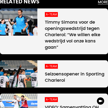
RELATED NEWS
MORE
A-TEAM
Timmy Simons voor de
openingswedstrijd tegen
Charleroi: “We willen elke
wedstrijd vol onze kans
gaan”
A-TEAM
Seizoensopener in Sporting
Charleroi
A-TEAM
VIDEO: Samenvatting OH