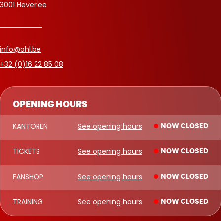
3001 Heverlee
info@ohl.be
+32 (0)16 22 85 08
OPENING HOURS
KANTOREN
See opening hours
NOW CLOSED
TICKETS
See opening hours
NOW CLOSED
FANSHOP
See opening hours
NOW CLOSED
TRAINING
See opening hours
NOW CLOSED