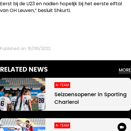
Eerst bij de U23 en nadien hopelijk bij het eerste elftal
van OH Leuven,” besluit Shkurti.
Published on:
16/06/2022
RELATED NEWS
MORE
A-TEAM
Seizoensopener in Sporting
Charleroi
A-TEAM