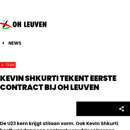
Oud-
Heverlee
Leuven
NEWS
A-TEAM
KEVIN SHKURTI TEKENT EERSTE
CONTRACT BIJ OH LEUVEN
Facebo
Twitte
Emai
Sh
Share:
De U23 kern krijgt stilaan vorm. Ook Kevin Shkurti