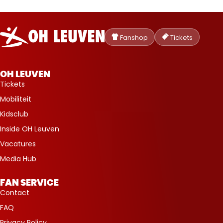
Oud-
Heverlee
Fanshop
Tickets
Leuven
OH LEUVEN
Tickets
Mobiliteit
Kidsclub
Inside OH Leuven
Vacatures
Media Hub
FAN SERVICE
Contact
FAQ
Privacy Policy