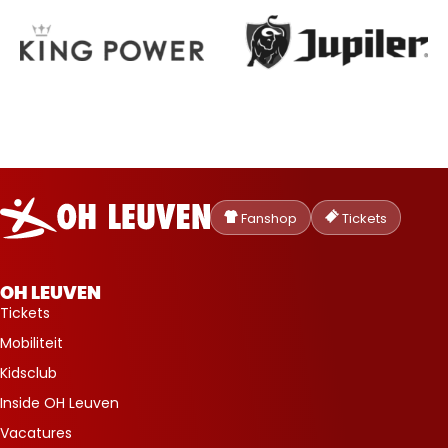
Oud-
Heverlee
Fanshop
Tickets
Leuven
OH LEUVEN
Tickets
Mobiliteit
Kidsclub
Inside OH Leuven
Vacatures