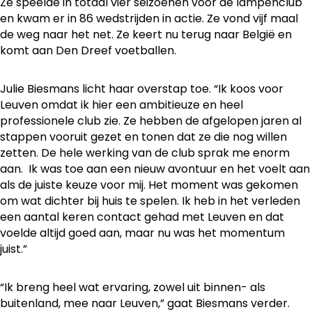
Ze speelde in totaal vier seizoenen voor de lampenclub
en kwam er in 86 wedstrijden in actie. Ze vond vijf maal
de weg naar het net. Ze keert nu terug naar België en
komt aan Den Dreef voetballen.
Julie Biesmans licht haar overstap toe. “Ik koos voor
Leuven omdat ik hier een ambitieuze en heel
professionele club zie. Ze hebben de afgelopen jaren al
stappen vooruit gezet en tonen dat ze die nog willen
zetten. De hele werking van de club sprak me enorm
aan. Ik was toe aan een nieuw avontuur en het voelt aan
als de juiste keuze voor mij. Het moment was gekomen
om wat dichter bij huis te spelen. Ik heb in het verleden
een aantal keren contact gehad met Leuven en dat
voelde altijd goed aan, maar nu was het momentum
juist.”
“Ik breng heel wat ervaring, zowel uit binnen- als
buitenland, mee naar Leuven,” gaat Biesmans verder.