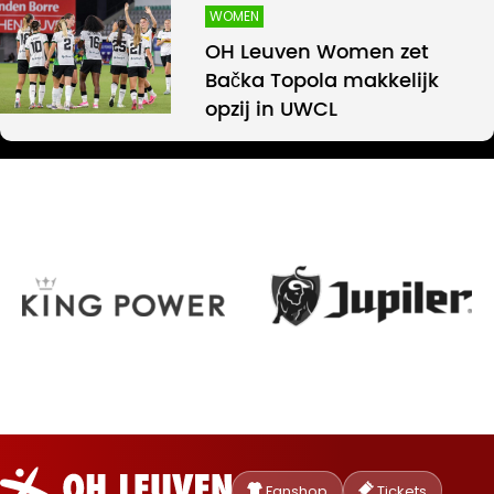
WOMEN
OH Leuven Women zet
Bačka Topola makkelijk
opzij in UWCL
Oud-
Heverlee
Fanshop
Tickets