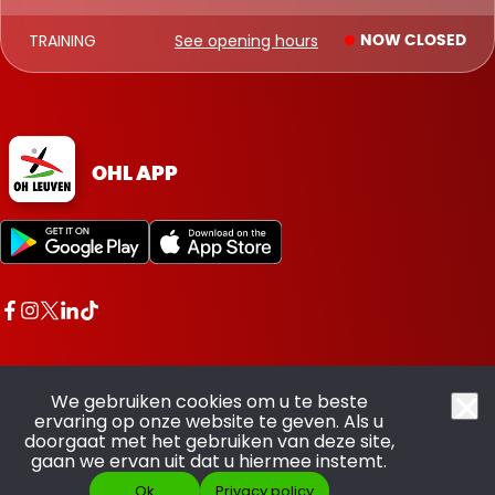
TRAINING
See opening hours
NOW CLOSED
OHL APP
We gebruiken cookies om u te beste
ervaring op onze website te geven. Als u
doorgaat met het gebruiken van deze site,
All rights reserved OHL - © 2026
gaan we ervan uit dat u hiermee instemt.
Ok
Privacy policy