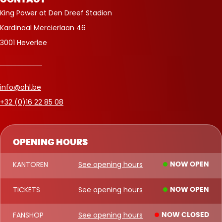
CONTACT
King Power at Den Dreef Stadion
Kardinaal Mercierlaan 46
3001 Heverlee
info@ohl.be
+32 (0)16 22 85 08
OPENING HOURS
KANTOREN
See opening hours
NOW OPEN
TICKETS
See opening hours
NOW OPEN
FANSHOP
See opening hours
NOW CLOSED