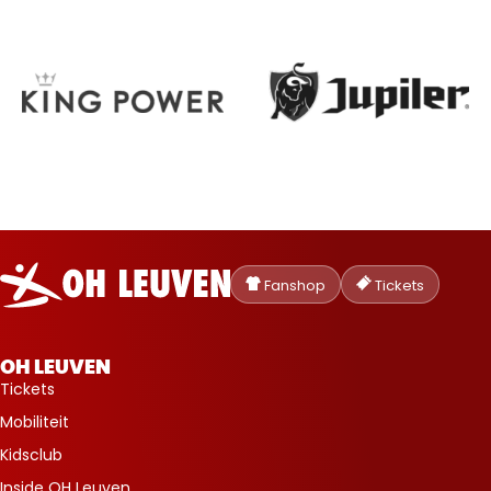
Oud-
Heverlee
Fanshop
Tickets
Leuven
OH LEUVEN
Tickets
Mobiliteit
Kidsclub
Inside OH Leuven