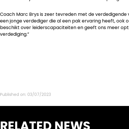
Coach Marc Brys is zeer tevreden met de verdedigende v
een jonge verdediger die al een pak ervaring heeft, ook op
beschikt over leiderscapaciteiten en geeft ons meer opti
verdediging.”
Published on:
03/07/2023
RELATED NEWS