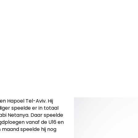
e uitkwam voor
 tekent een
en Hapoel Tel-Aviv. Hij
iger speelde er in totaal
cabi Netanya. Daar speelde
eugdploegen vanaf de U16 en
n maand speelde hij nog