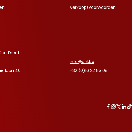
ven
Verkoopsvoorwaarden
Den Dreef
info@ohl.be
ierlaan 46
+32 (0)16 22 85 08