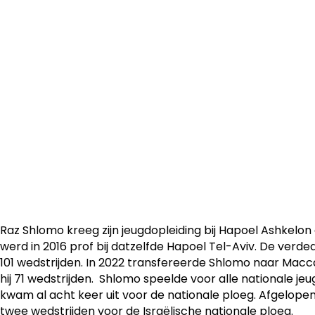
Raz Shlomo (23) is een centrale verdediger die tot nu to
Maccabi Netanya. De Israëliër stapt over naar Leuven en
overeenkomst voor vier seizoenen.
Raz Shlomo kreeg zijn jeugdopleiding bij Hapoel Ashkelon 
werd in 2016 prof bij datzelfde Hapoel Tel-Aviv. De verded
101 wedstrijden. In 2022 transfereerde Shlomo naar Mac
hij 71 wedstrijden. Shlomo speelde voor alle nationale j
kwam al acht keer uit voor de nationale ploeg. Afgelope
twee wedstrijden voor de Israëlische nationale ploeg.