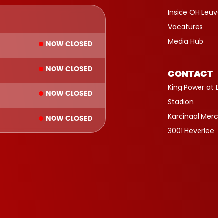
Inside OH Leu
Vacatures
Media Hub
NOW CLOSED
NOW CLOSED
CONTACT
King Power at 
NOW CLOSED
Stadion
Kardinaal Merc
NOW CLOSED
3001 Heverlee