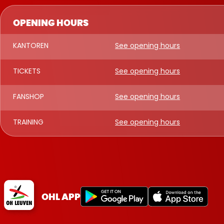
OPENING HOURS
KANTOREN
See opening hours
TICKETS
See opening hours
FANSHOP
See opening hours
TRAINING
See opening hours
OHL APP